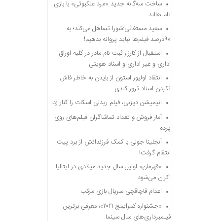
ساخت سه‌گانه جدید «مرد عنکبوتی» با بازی
تام هالند
سعید مستغاثی:شورا تساهل می‌کند؛ به
۹۰درصد فیلم‌ها نباید پروانه بدهیم!
استقبال از کارزار ثبت نام مادر در کلیه اوراق
اداری و غیر اداری و اسناد هویتی
انتقاد اولیور استون از بایدن به خاطر فاش
نکردن اسناد ترور کندی
انیمیشن دیزنی، فیلم ریدلی اسکات را کنار زد!
آمار فروش و تعداد تماشاگران فیلم‌های روی
پرده
آنجلینا جولی با کمک فرزندانش از برد پیت
انتقام گرفت!
«قهرمان» اوایل سال جدید میلادی در ایتالیا
اکران می‌شود
اعدام قاچاقچی سریال بازی مرکب
«جشنواره کمرایمج ۲۰۲۱»؛ معرفی برترین
فیلمبرداری‌های سال سینما