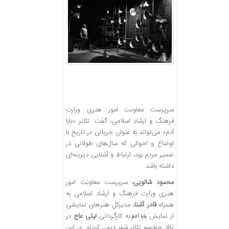
سرپرست معاونت امور هنری وزارت
فرهنگ و ارشاد اسلامی، گفت: تئاتر «بابا
آدم» می‌تواند به عنوان جریانی در تاریخ با
اوضاع و احوالی که سال‌های طولانی در
ضمیر مردم بود، ارتباط و آشنایی دیرینه‌ای
داشته باشد.
محمود شالویی
، سرپرست معاونت امور
هنری وزارت فرهنگ و ارشاد اسلامی به
همراه
قادر آشنا
، مدیرکل هنرهای نمایشی
از نمایش
به کارگردانی
لیلی عاج
در
بابا آدم
تالار چهارسو تئاتر شهر دیدن کردند. در این