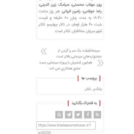
پور، مهتاب محسنی، سیامک زین الدینی،
رضا جوشنی، رامین قربانی
هر روز ساعت
۱۸:۳۰ به مدت زمان ۸۰ دقیقه و قیمت
بلیت ۴۰ هزار تومان در تالار چهارسو تئاتر
شهر میزبان مخاطبان تئاتر است.
سینماحقیقت یک سر و گردن از
جشنواره‌های سینمایی بالاتر است
همایون شجریان با پروژه سینمایی مست
عشق همکاری نمی کند
برچسب ها
باباآدم
,
تئاتر
به اشتراک بگذارید
https://www.khatesevomehonar.ir/?
p=20255