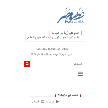
امام علی (ع) می فرماید
۞ هر کس از خود بدگویی و انتقاد کند٬خود را اصلاح کرده و هر کس خودستایی نماید٬ پس به تحقیق خویش را تباه نموده است. ۞
Saturday, 8 August , 2026
امروز : شنبه, ۱۷ مرداد , ۱۴۰۵ - 24 صفر 1448
شناسه خبر : 20255
پرینت
ارسال