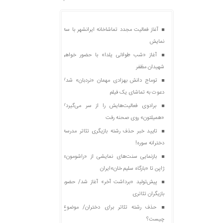
آغاز فعالیت مجدد تماشاخانه ایرانشهر با سه
نمایش
آغاز «شب طولانی یلدا» با حضور خواهر
شهیدان مظفر
توماج دانش بهزادی مهمان «نردبان» شد/
دعوت به تماشای یک فیلم
برادوی فعالیت‌هایش را از سر می‌گیرد/
«همیلتون» روی صحنه رفت
تایید خبر حذف رشته بازیگری تئاتر مدرسه
دخترانه سوره!
بازنمایی سنت‌های نمایشی از «راشومون»
ژاپن تا «بارگاه سلیم خان»ایران
پیش‌تولید «برداشت آخر» آغاز شد/ حضور
بازیگران تئاتری
حذف رشته تئاتر برای دختران/ موضوع
چیست؟