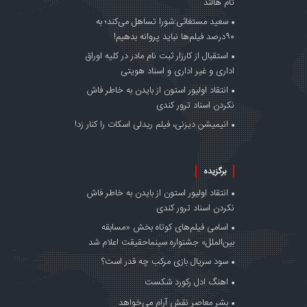
تام هالند
سعید مستغاثی:شورا تساهل می‌کند؛ به
۹۰درصد فیلم‌ها نباید پروانه بدهیم!
استقبال از کارزار ثبت نام مادر در کلیه اوراق
اداری و غیر اداری و اسناد هویتی
انتقاد اولیور استون از بایدن به خاطر فاش
نکردن اسناد ترور کندی
انیمیشن دیزنی، فیلم ریدلی اسکات را کنار زد!
برگزیده
انتقاد اولیور استون از بایدن به خاطر فاش
نکردن اسناد ترور کندی
اسامی فیلم‌های کوتاه بخش «مسابقه
بین‌الملل» جشنواره سینماحقیقت اعلام شد
سود سریال بازی مرکب چه قدر است؟
اهنگ ادل رکورد شکست
بشر معاصر نقش آرام می‌خواهد