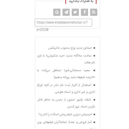
به اشتراک بگذارید
https://www.khatesevomehonar.ir/?
p=20258
استایل جدید زوج محبوب ماتریکس
ساخت سه‌گانه جدید «مرد عنکبوتی» با بازی
تام هالند
سعید مستغاثی:شورا تساهل می‌کند؛ به
۹۰درصد فیلم‌ها نباید پروانه بدهیم!
استقبال از کارزار ثبت نام مادر در کلیه اوراق
اداری و غیر اداری و اسناد هویتی
انتقاد اولیور استون از بایدن به خاطر فاش
نکردن اسناد ترور کندی
انیمیشن دیزنی، فیلم ریدلی اسکات را کنار زد!
آمار فروش و تعداد تماشاگران فیلم‌های روی