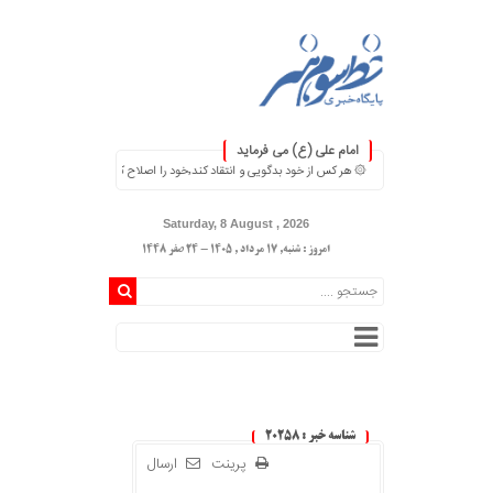
امام علی (ع) می فرماید
۞ هر کس از خود بدگویی و انتقاد کند٬خود را اصلاح کرده و هر کس خودستایی نماید٬ پس به تحقیق خویش را تباه نموده است. ۞
Saturday, 8 August , 2026
امروز : شنبه, ۱۷ مرداد , ۱۴۰۵ - 24 صفر 1448
شناسه خبر : 20258
پرینت
ارسال