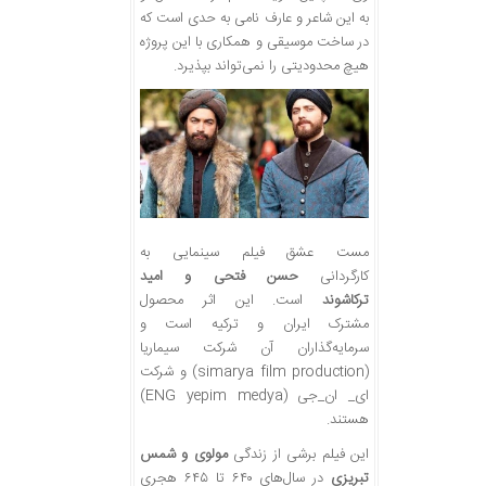
به این شاعر و عارف نامی به حدی است که
در ساخت موسیقی و همکاری با این پروژه
هیچ محدودیتی را نمی‌تواند بپذیرد.
مست عشق فیلم سینمایی به
کارگردانی
حسن فتحی و امید
ترکاشوند
است. این اثر محصول
مشترک ایران و ترکیه است و
سرمایه‌گذاران آن شرکت سیماریا
(simarya film production) و شرکت
ای_ ان_جی (ENG yepim medya)
هستند.
این فیلم برشی از زندگی
مولوی و شمس
تبریزی
در سال‌های ۶۴۰ تا ۶۴۵ هجری