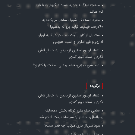
ساخت سه‌گانه جدید «مرد عنکبوتی» با بازی
تام هالند
سعید مستغاثی:شورا تساهل می‌کند؛ به
۹۰درصد فیلم‌ها نباید پروانه بدهیم!
استقبال از کارزار ثبت نام مادر در کلیه اوراق
اداری و غیر اداری و اسناد هویتی
انتقاد اولیور استون از بایدن به خاطر فاش
نکردن اسناد ترور کندی
انیمیشن دیزنی، فیلم ریدلی اسکات را کنار زد!
برگزیده
انتقاد اولیور استون از بایدن به خاطر فاش
نکردن اسناد ترور کندی
اسامی فیلم‌های کوتاه بخش «مسابقه
بین‌الملل» جشنواره سینماحقیقت اعلام شد
سود سریال بازی مرکب چه قدر است؟
اهنگ ادل رکورد شکست