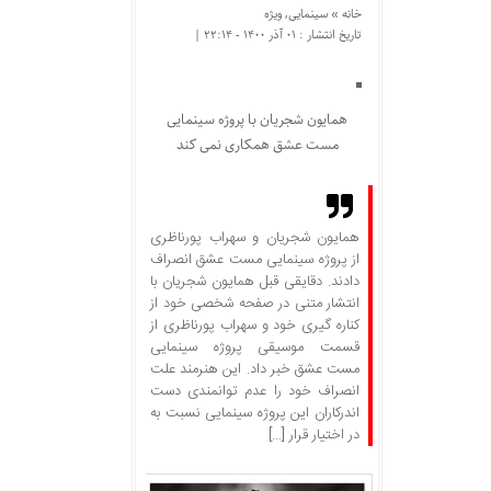
خانه »
سینمایی
,
ویژه
تاریخ انتشار : ۰۱ آذر ۱۴۰۰ - ۲۲:۱۴ |
همایون شجریان با پروژه سینمایی
مست عشق همکاری نمی کند
همایون شجریان و سهراب پورناظری
از پروژه سینمایی مست عشق انصراف
دادند. دقایقی قبل همایون شجریان با
انتشار متنی در صفحه شخصی خود از
کناره گیری خود و سهراب پورناظری از
قسمت موسیقی پروژه سینمایی
مست عشق خبر داد. این هنرمند علت
انصراف خود را عدم توانمندی دست
اندرکاران این پروژه سینمایی نسبت به
در اختیار قرار […]