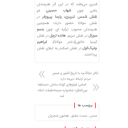
قمری می‌باشد که در این اثر هنرمندان
بنامی چون
شهاب حسینی در
نقش شمس تبریزی، پارسا پیروزفر
در
نقش مولانا حضور دارند؛ همچنین
هنرمندان محبوب ترکیه ای چون
بنسو
سورال
در نقش مریم،
هانده ارچل
در نقش
کیمیا خاتون(دختر مولانا)،
ابراهیم
چلیک‌کول
در نقش اسکندر به ایفای نقش
پرداختند.
تئاتر «باباآدم» با تاریخ کشور و ضمیر
مردم ارتباط دیرینه دارد
اسامی فیلم‌های کوتاه بخش «مسابقه
بین‌الملل» جشنواره سینماحقیقت اعلام
شد
برچسب ها
سنتی
,
مست عشق
,
همایون شجریان