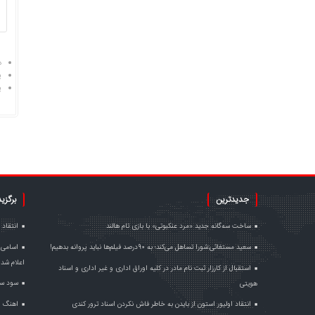
د
پ
پ
جدیدترین
برگزی
ساخت سه‌گانه جدید «مرد عنکبوتی» با بازی تام هالند
انتقاد 
سعید مستغاثی:شورا تساهل می‌کند؛ به ۹۰درصد فیلم‌ها نباید پروانه بدهیم!
اسامی 
اعلام شد
استقبال از کارزار ثبت نام مادر در کلیه اوراق اداری و غیر اداری و اسناد
سود سر
هویتی
انتقاد اولیور استون از بایدن به خاطر فاش نکردن اسناد ترور کندی
اهنگ ا