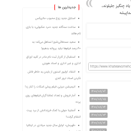
ه یاد چنگیز جلیلوند،
جديدترين ها
داپیشه
استایل جدید زوج محبوب ماتریکس
ساخت سه‌گانه جدید «مرد عنکبوتی» با بازی
تام هالند
سعید مستغاثی:شورا تساهل می‌کند؛ به
۹۰درصد فیلم‌ها نباید پروانه بدهیم!
استقبال از کارزار ثبت نام مادر در کلیه اوراق
اداری و غیر اداری و اسناد هویتی
https://www.khatesevomeho
انتقاد اولیور استون از بایدن به خاطر فاش
نکردن اسناد ترور کندی
انیمیشن دیزنی، فیلم ریدلی اسکات را کنار زد!
۱۴۰۰/۰۸/۰۶
آمار فروش و تعداد تماشاگران فیلم‌های روی
۱۴۰۰/۰۸/۰۵
پرده
۱۴۰۰/۰۸/۰۴
آنجلینا جولی با کمک فرزندانش از برد پیت
۱۴۰۰/۰۸/۰۳
انتقام گرفت!
۱۴۰۰/۰۸/۰۲
«قهرمان» اوایل سال جدید میلادی در ایتالیا
۱۴۰۰/۰۸/۰۱