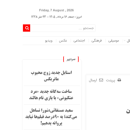
Friday, 7 August , 2026
امروز : جمعه, ۱۶ مرداد , ۱۴۰۵ - 23 صفر 1448
لل
موسیقی
فرهنگی
اجتماعی
عکس
ویدیو
سردبیر
استایل جدید زوج محبوب
پرینت
ارسال
ماتریکس
ساخت سه‌گانه جدید «مرد
عنکبوتی» با بازی تام هالند
سعید مستغاثی:شورا تساهل
می‌کند؛ به ۹۰درصد فیلم‌ها نباید
پروانه بدهیم!