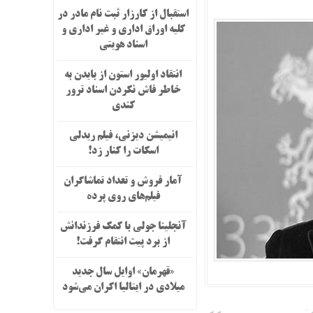
استقبال از کارزار ثبت نام مادر در
کلیه اوراق اداری و غیر اداری و
اسناد هویتی
انتقاد اولیور استون از بایدن به
خاطر فاش نکردن اسناد ترور
کندی
انیمیشن دیزنی، فیلم ریدلی
اسکات را کنار زد!
آمار فروش و تعداد تماشاگران
فیلم‌های روی پرده
آنجلینا جولی با کمک فرزندانش
از برد پیت انتقام گرفت!
«قهرمان» اوایل سال جدید
میلادی در ایتالیا اکران می‌شود
: