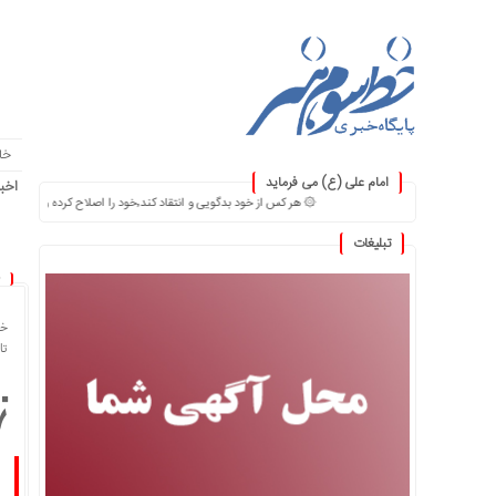
خا
امام علی (ع) می فرماید
اخبا
۞ هر کس از خود بدگویی و انتقاد کند٬خود را اصلاح کرده و هر کس خودستایی نماید٬ پس به تحقیق خویش را تباه نموده است. ۞
تبلیغات
خا
تاریخ
۷ آبان ماه، زادروز فاطمه معتمد