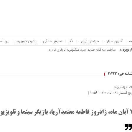
نه
آخرین اخبار
سینمای ایران
تآتر
نمایش خانگی
رادیو و تلویزیون
بین الم
ر ویژه »
ساخت سه‌گانه جدید «مرد عنکبوتی» با بازی تام هالند
شناسه خبر : 20223
نه »
زاد روزها
 انتشار : ۰۸ آبان ۱۴۰۰ - ۱۰:۵۶ |
آریا، بازیگر سینما و تلویزیون