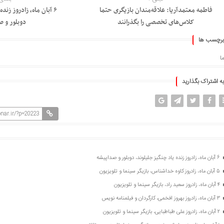
فاطمه معتمدآریا: علاقه‌مندان بازیگری حتما
۶ آبان ماه، زادروز زند
کلاس‌های تخصصی را بگذرانند
دوبلور و ص
برچسب ها
ا
به اشتراک بگذارید
nar.ir/?p=20223
۶ آبان ماه، زادروز زنده یاد چنگیز جلیلوند، دوبلور و صداپیشه
۵ آبان ماه، زادروز کاوه خداشناس، بازیگر سینما و تلویزیون
۴ آبان ماه، زادروز سعید راد، بازیگر سینما و تلویزیون
۳ آبان ماه، زادروز بهروز افخمی، کارگردان و فیلمنامه نویس
۲ آبان ماه، زادروز علی طباطبایی، بازیگر سینما و تلویزیون