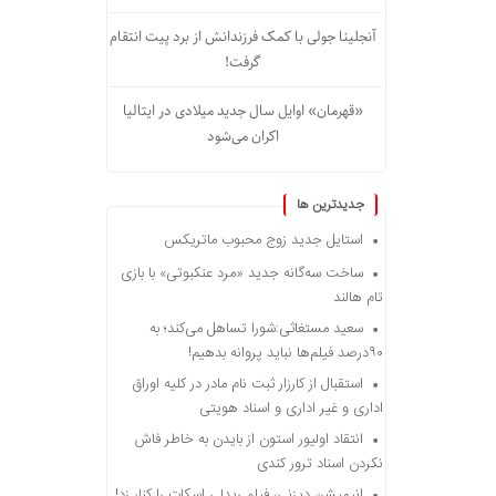
آنجلینا جولی با کمک فرزندانش از برد پیت انتقام
گرفت!
«قهرمان» اوایل سال جدید میلادی در ایتالیا
اکران می‌شود
جديدترين ها
استایل جدید زوج محبوب ماتریکس
ساخت سه‌گانه جدید «مرد عنکبوتی» با بازی
تام هالند
سعید مستغاثی:شورا تساهل می‌کند؛ به
۹۰درصد فیلم‌ها نباید پروانه بدهیم!
استقبال از کارزار ثبت نام مادر در کلیه اوراق
اداری و غیر اداری و اسناد هویتی
انتقاد اولیور استون از بایدن به خاطر فاش
نکردن اسناد ترور کندی
انیمیشن دیزنی، فیلم ریدلی اسکات را کنار زد!