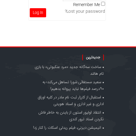
Remember Me
Lost your password?
جدیدترین
ساخت سه‌گانه جدید «مرد عنکبوتی» با بازی
تام هالند
سعید مستغاثی:شورا تساهل می‌کند؛ به
۹۰درصد فیلم‌ها نباید پروانه بدهیم!
استقبال از کارزار ثبت نام مادر در کلیه اوراق
اداری و غیر اداری و اسناد هویتی
انتقاد اولیور استون از بایدن به خاطر فاش
نکردن اسناد ترور کندی
انیمیشن دیزنی، فیلم ریدلی اسکات را کنار زد!