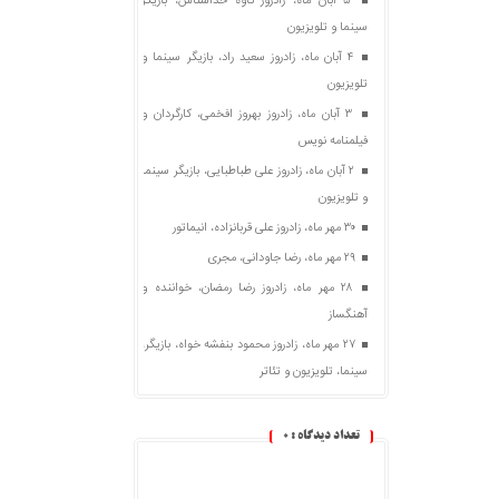
۵ آبان ماه، زادروز کاوه خداشناس، بازیگر
سینما و تلویزیون
۴ آبان ماه، زادروز سعید راد، بازیگر سینما و
تلویزیون
۳ آبان ماه، زادروز بهروز افخمی، کارگردان و
فیلمنامه نویس
۲ آبان ماه، زادروز علی طباطبایی، بازیگر سینما
و تلویزیون
۳۰ مهر ماه، زادروز علی قربانزاده، انیماتور
۲۹ مهر ماه، رضا جاودانی، مجری
۲۸ مهر ماه، زادروز رضا رمضان، خواننده و
آهنگساز
۲۷ مهر ماه، زادروز محمود بنفشه خواه، بازیگر،
سینما، تلویزیون و تئاتر
تعداد دیدگاه :
0