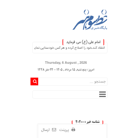
امام علی (ع) می فرماید
د٬خود را اصلاح کرده و هر کس خودستایی نماید٬ پس به تحقیق خویش را تباه نموده است. ۞
Thursday, 6 August , 2026
امروز : پنج شنبه, ۱۵ مرداد , ۱۴۰۵ - 22 صفر 1448
شناسه خبر : 20200
پرینت
ارسال