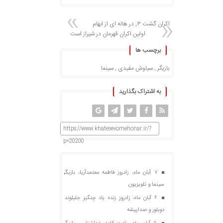
اکران گشت ۳, در هاله ای از ابهام
اولین اکران قهرمان در شیراز است
برچسب ها
بازیگر
,
سیاوش مفیدی
,
سینما
به اشتراک بگذارید
https://www.khatesevomehonar.ir/?
p=20200
۷ آبان ماه، زادروز فاطمه معتمدآریا، بازیگر
سینما و تلویزیون
۶ آبان ماه، زادروز زنده یاد چنگیز جلیلوند،
دوبلور و صداپیشه