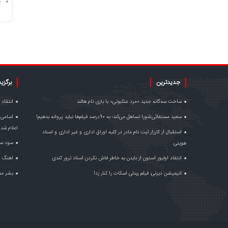
پ
جدیدترین
برگزی
ساخت سه‌گانه جدید «مرد عنکبوتی» با بازی تام هالند
انتقاد 
سعید مستغاثی:شورا تساهل می‌کند؛ به ۹۰درصد فیلم‌ها نباید پروانه بدهیم!
اسامی 
اعلام شد
استقبال از کارزار ثبت نام مادر در کلیه اوراق اداری و غیر اداری و اسناد
سود سر
هویتی
انتقاد اولیور استون از بایدن به خاطر فاش نکردن اسناد ترور کندی
اهنگ ا
انیمیشن دیزنی، فیلم ریدلی اسکات را کنار زد!
بشر مع