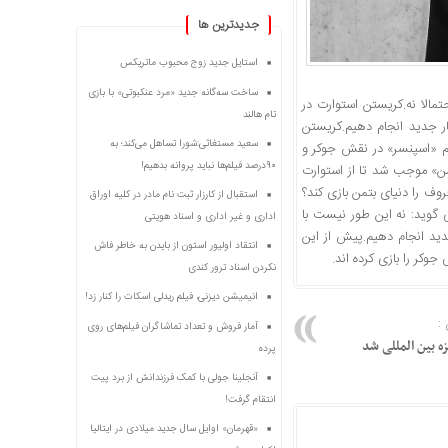
جديدترين ها
استایل جدید زوج محبوب ماتریکس
ساخت سه‌گانه جدید «مرد عنکبوتی» با بازی
تمالا نه.کریستن استوارت در
تام هالند
ر جدید انجام دهیم.کریستن
سعید مستغاثی:شورا تساهل می‌کند؛ به
لم «اسپنسر» در نقش جوکر و
۹۰درصد فیلم‌ها نباید پروانه بدهیم!
ن» موجب شد تا از استوارت
وف را دنیای بتمن بازی کند؟
استقبال از کارزار ثبت نام مادر در کلیه اوراق
گوید: نه این طور نیست با
اداری و غیر اداری و اسناد هویتی
دید انجام دهیم.پیش از این
انتقاد اولیور استون از بایدن به خاطر فاش
ر را بازی کرده اند.
نکردن اسناد ترور کندی
انیمیشن دیزنی، فیلم ریدلی اسکات را کنار زد!
:
آمار فروش و تعداد تماشاگران فیلم‌های روی
ه بین المللی شد
پرده
آنجلینا جولی با کمک فرزندانش از برد پیت
انتقام گرفت!
«قهرمان» اوایل سال جدید میلادی در ایتالیا