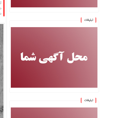
آ
د
د
تبلیغات
تبلیغات