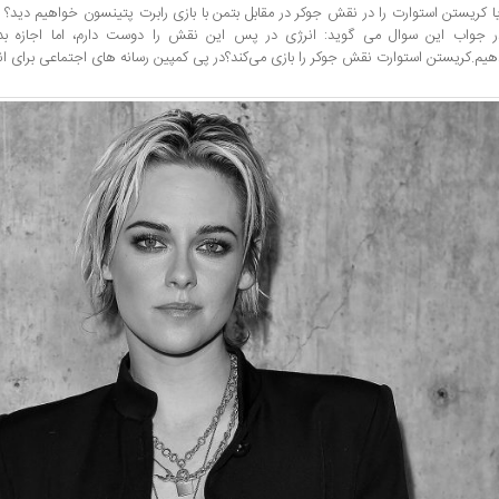
یا کریستن استوارت را در نقش جوکر در مقابل بتمن با بازی رابرت پتینسون خواهیم دید؟ ا
ر جواب این سوال می گوید: انرژی در پس این نقش را دوست دارم، اما اجازه بد
هیم.کریستن استوارت نقش جوکر را بازی می‌کند؟در پی کمپین رسانه های اجتماعی برای انت