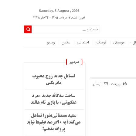
Saturday, 8 August , 2026
امروز : شنبه, ۱۷ مرداد , ۱۴۰۵ - 24 صفر 1448
لل
موسیقی
فرهنگی
اجتماعی
عکس
ویدیو
سردبیر
استایل جدید زوج محبوب
پرینت
ارسال
ماتریکس
ساخت سه‌گانه جدید «مرد
عنکبوتی» با بازی تام هالند
سعید مستغاثی:شورا تساهل
می‌کند؛ به ۹۰درصد فیلم‌ها نباید
پروانه بدهیم!