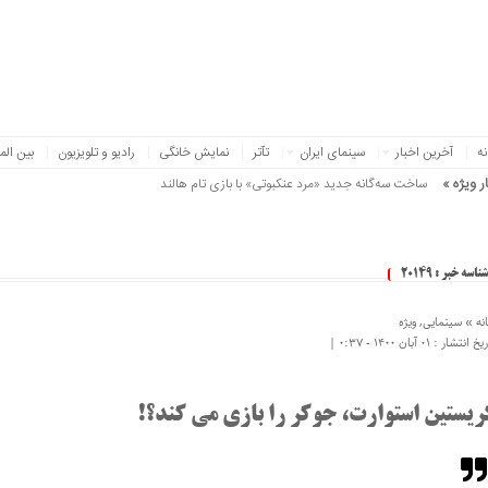
نه
آخرین اخبار
سینمای ایران
تآتر
نمایش خانگی
رادیو و تلویزیون
بین الم
ر ویژه »
ساخت سه‌گانه جدید «مرد عنکبوتی» با بازی تام هالند
شناسه خبر : 20149
نه »
سینمایی
,
ویژه
 انتشار : ۰۱ آبان ۱۴۰۰ - ۰:۳۷ |
ریستین استوارت، جوکر را بازی می کند؟!