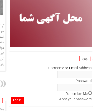
آیا 
جوا
است
حضو
دربا
کری
این
ورود
باز
Username or Email Address
Password
Remember Me
Lost your password?
جوکر