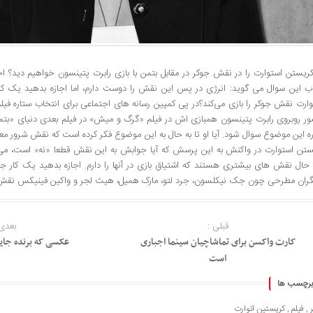
کریستن استوارت را در نقش جوکر در مقابل بتمن با بازی رابرت پتینسون خواهیم دید؟ اح
ب این سوال می گوید: انرژی در پس این نقش را دوست دارم، اما اجازه بدهید یک کا
وارت نقش جوکر را بازی می‌کند؟در پی کمپین رسانه های اجتماعی برای انتخاب ستاره فی
ر روبروی رابرت پتینسون همبازی اش در فیلم «گرگ و میش» در فیلم بعدی دنیای «بتم
ره این موضوع سوال شود. آیا او تا به حال به این موضوع فکر کرده است که نقش شرور معر
ستن استوارت در واکنش به این پرسش که آیا جوابش به این نقش قطعا «نه» است، می 
 حال نقش های بیشتری هستند که اشتیاق بازی در آنها را دارم. اجازه بدهید یک کار ج
یگران مطرحی چون جک نیکلسون، جرد لتو، مارک همیل، هیث لجر و واکین فینیکس نقش جوک
قبلی :
بعدی 
کارت واکسن برای تماشاچیان سینما اجباری
عکسی که برنده جایز
است
برچسب ها
,
فیلم
,
کریستین اتوارت