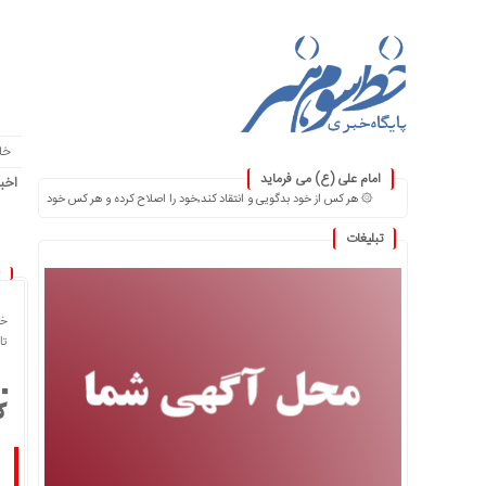
خا
امام علی (ع) می فرماید
اخبا
۞ هر کس از خود بدگویی و انتقاد کند٬خود را اصلاح کرده و هر کس خودستایی نماید٬ پس به تحقیق خویش را تباه نموده است. ۞
تبلیغات
خا
تاریخ
ک