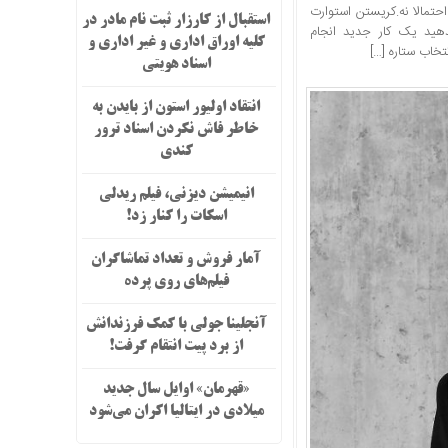
حتمالا نه.کریستن استوارت
استقبال از کارزار ثبت نام مادر در
هید یک کار جدید انجام
کلیه اوراق اداری و غیر اداری و
خاب ستاره […]
اسناد هویتی
انتقاد اولیور استون از بایدن به
خاطر فاش نکردن اسناد ترور
کندی
انیمیشن دیزنی، فیلم ریدلی
اسکات را کنار زد!
آمار فروش و تعداد تماشاگران
فیلم‌های روی پرده
آنجلینا جولی با کمک فرزندانش
از برد پیت انتقام گرفت!
«قهرمان» اوایل سال جدید
میلادی در ایتالیا اکران می‌شود