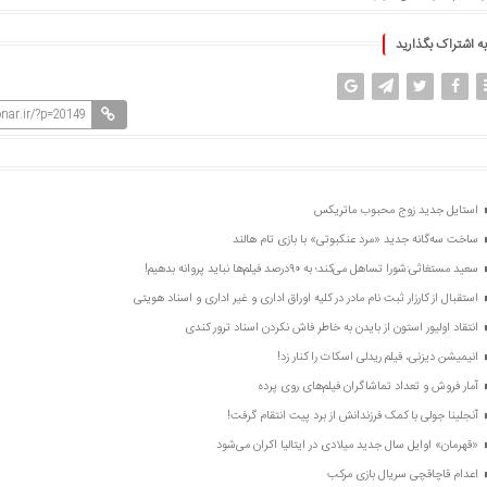
به اشتراک بگذارید
nar.ir/?p=20149
استایل جدید زوج محبوب ماتریکس
ساخت سه‌گانه جدید «مرد عنکبوتی» با بازی تام هالند
سعید مستغاثی:شورا تساهل می‌کند؛ به ۹۰درصد فیلم‌ها نباید پروانه بدهیم!
استقبال از کارزار ثبت نام مادر در کلیه اوراق اداری و غیر اداری و اسناد هویتی
انتقاد اولیور استون از بایدن به خاطر فاش نکردن اسناد ترور کندی
انیمیشن دیزنی، فیلم ریدلی اسکات را کنار زد!
آمار فروش و تعداد تماشاگران فیلم‌های روی پرده
آنجلینا جولی با کمک فرزندانش از برد پیت انتقام گرفت!
«قهرمان» اوایل سال جدید میلادی در ایتالیا اکران می‌شود
اعدام قاچاقچی سریال بازی مرکب