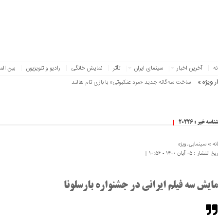
نه
آخرین اخبار
سینمای ایران
تآتر
نمایش خانگی
رادیو و تلویزیون
بین الم
ر ویژه »
ساخت سه‌گانه جدید «مرد عنکبوتی» با بازی تام هالند
شناسه خبر : 20226
نه »
سینمایی
,
ویژه
 انتشار : ۰۵ آبان ۱۴۰۰ - ۱۰:۵۶ |
مایش سه فیلم ایرانی در جشنواره بارسلونا