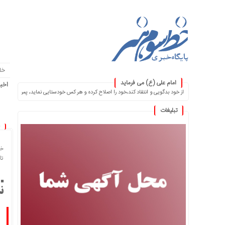
خا
امام علی (ع) می فرماید
اخبا
یی و انتقاد کند٬خود را اصلاح کرده و هر کس خودستایی نماید٬ پس به تحقیق خویش را تباه نموده است. ۞
تبلیغات
خا
تاریخ
ن