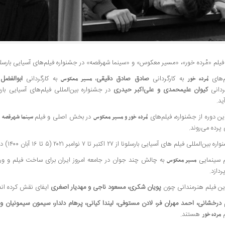
یلم «مُرده خور»، «مسیر معکوس» و «سینما شهرقصه» در جشنواره فیلم‌های آسیایی بارسلون
م‌های
به کارگردانی
صادق صادق دقیقی
،
به کارگردانی
ابوالفضل 
مُرده خور
مسیر معکوس
گردانی
کیوان علیمحمدی و علی‌اکبر حیدری
در جشنواره بین‌المللی فیلم‌های آسیایی بار
ید.
ین دوره از جشنواره، فیلم‌های
در بخش اصلی و فیلم
مُرده خور و مسیر معکوس
سینما شهرقصه
پرده می‌روند.
ین‌المللی فیلم های آسیایی بارسلونا از ۲۷ اکتبر تا ۷ نوامبر ۲۰۲۱ (۵ تا ۱۶ آبان ۱۴۰۰) در اسپانیا برگزار می‌شود.
م سینمایی
به چالش چند جوان در جامعه امروز ایران برای ساخت فیلم و ور
مسیر معکوس
ردازد.
این فیلم هنرمندانی چون
پویان شکری، مسعود ناجی و مهدیار اصغری
ایفای نقش کرده اند
 درخشانی، احمد مهران فر، لادن مستوفی، لیندا کیانی، پرهام دلدار، سیمون سیمونیان 
م
هستند.
مرده خور