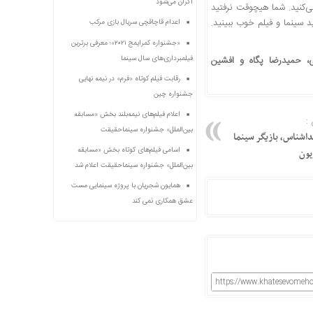
اکران می‌شود
‌کنید. شما هیچوقت نرفتید
د سینما و فیلم خوب ببینید.
اعدام قاچاقچی سریال بازی مرکب
«جشنواره کمرایمج ۲۰۲۱»؛ معرفی برترین
فیلمبرداری‌های سال سینما
، حمیدرضا پگاه و افشین
رقابت فیلم کوتاه «فرم» در نیمه نهایی
جشنواره چین
اعلام فیلم‌های نیمه‌بلند بخش «مسابقه
:
بین‌الملل» جشنواره سینماحقیقت
 خداشناس، بازیگر سینما
اسامی فیلم‌های کوتاه بخش «مسابقه
یون
بین‌الملل» جشنواره سینماحقیقت اعلام شد
همایون شجریان با پروژه سینمایی مست
عشق همکاری نمی کند
https://www.khatesevomeho