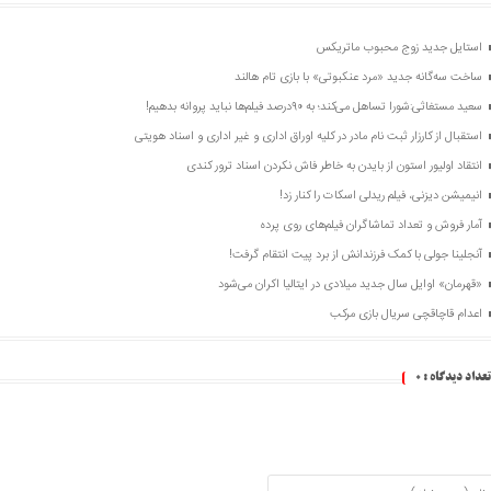
استایل جدید زوج محبوب ماتریکس
ساخت سه‌گانه جدید «مرد عنکبوتی» با بازی تام هالند
سعید مستغاثی:شورا تساهل می‌کند؛ به ۹۰درصد فیلم‌ها نباید پروانه بدهیم!
استقبال از کارزار ثبت نام مادر در کلیه اوراق اداری و غیر اداری و اسناد هویتی
انتقاد اولیور استون از بایدن به خاطر فاش نکردن اسناد ترور کندی
انیمیشن دیزنی، فیلم ریدلی اسکات را کنار زد!
آمار فروش و تعداد تماشاگران فیلم‌های روی پرده
آنجلینا جولی با کمک فرزندانش از برد پیت انتقام گرفت!
«قهرمان» اوایل سال جدید میلادی در ایتالیا اکران می‌شود
اعدام قاچاقچی سریال بازی مرکب
تعداد دیدگاه :
0