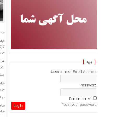
سه ف
فیل
کار
می‌آ
در ا
ورود
روی 
Username or Email Address
جشنواره ب
فیل
Password
می‌پ
در 
Remember Me
Lost your password?
سام
فیل