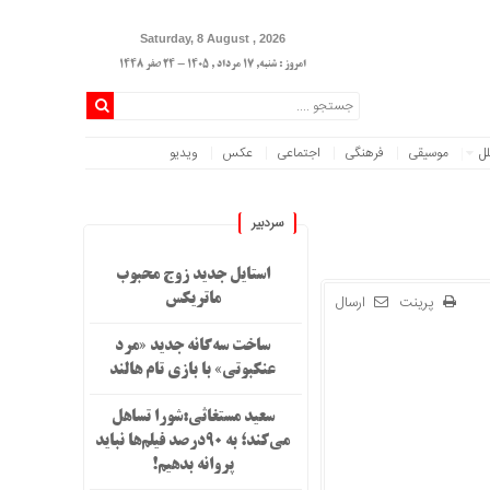
Saturday, 8 August , 2026
امروز : شنبه, ۱۷ مرداد , ۱۴۰۵ - 24 صفر 1448
لل
موسیقی
فرهنگی
اجتماعی
عکس
ویدیو
سردبیر
استایل جدید زوج محبوب
پرینت
ارسال
ماتریکس
ساخت سه‌گانه جدید «مرد
عنکبوتی» با بازی تام هالند
سعید مستغاثی:شورا تساهل
می‌کند؛ به ۹۰درصد فیلم‌ها نباید
پروانه بدهیم!