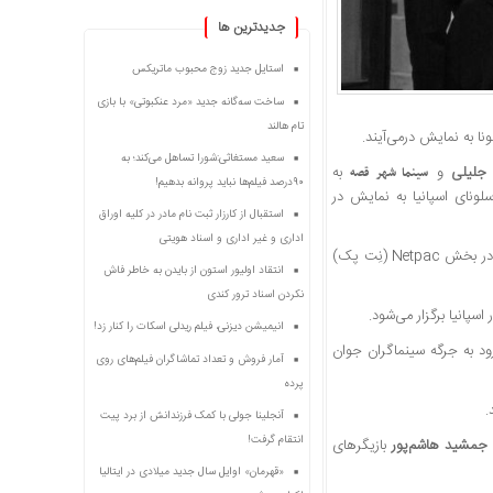
جديدترين ها
استایل جدید زوج محبوب ماتریکس
ساخت سه‌گانه جدید «مرد عنکبوتی» با بازی
تام هالند
ا به نمایش درمی‌آیند.
سعید مستغاثی:شورا تساهل می‌کند؛ به
جلیلی
و
به
سینما شهر قصه
۹۰درصد فیلم‌ها نباید پروانه بدهیم!
سلونای اسپانیا به نمایش در
استقبال از کارزار ثبت نام مادر در کلیه اوراق
اداری و غیر اداری و اسناد هویتی
در بخش Netpac (نِت پک)
انتقاد اولیور استون از بایدن به خاطر فاش
نکردن اسناد ترور کندی
انیمیشن دیزنی، فیلم ریدلی اسکات را کنار زد!
ود به جرگه سینماگران جوان
آمار فروش و تعداد تماشاگران فیلم‌های روی
پرده
.
آنجلینا جولی با کمک فرزندانش از برد پیت
انتقام گرفت!
و جمشید هاشم‌پور
بازیگرهای
«قهرمان» اوایل سال جدید میلادی در ایتالیا