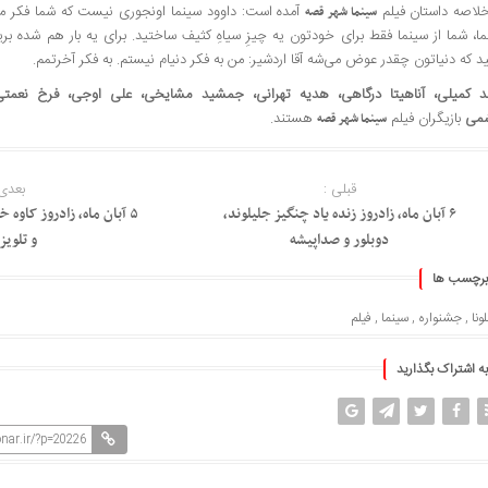
خلاصه داستان فیلم
آمده است: داوود سینما اونجوری نیست که شما فکر می
سینما شهر قصه
ا، شما از سینما فقط برای خودتون یه چیزِ سیاهِ کثیف ساختید. برای یه بار هم شده بری
ید که دنیاتون چقدر عوض می‌شه آقا اردشیر: من به فکر دنیام نیستم. به فکر آخرتمم.
د کمیلی، آناهیتا درگاهی، هدیه تهرانی، جمشید مشایخی، علی اوجی، فرخ نعمتی
می
بازیگران فیلم
هستند.
سینما شهر قصه
قبلی :
بعدی 
۶ آبان ماه، زادروز زنده یاد چنگیز جلیلوند،
۵ آبان ماه، زادروز کاوه
دوبلور و صداپیشه
و تلویز
برچسب ها
ونا
,
جشنواره
,
سینما
,
فیلم
به اشتراک بگذارید
nar.ir/?p=20226