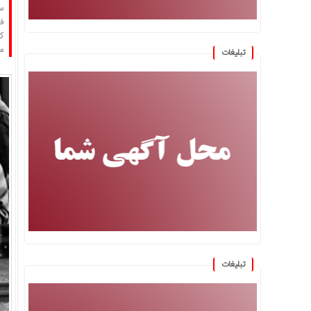
س
ف
ک
م
تبلیغات
تبلیغات