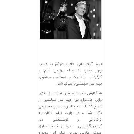
فیلم گرجستانی «آغاز» موفق به کسب
چهار جایزه از جمله بهترین فیلم و
کارگردانی از شصت و هستمین جشنواره
فیلم سن سباستین اسپانیا شد.
به گزارش خط سوم هنر به نقل از ایندی
وایر، جشنواره بین فیلم سن سباستین از
تاریخ ۱۸ تا ۲۶ سپتامبر به صورت فیزیکی
برگزار شد و در نهایت فیلم «آغاز» به
کارگردانی و نویسندگی «دا
کولومبیگاشویلی» علاوه بر کسب جایزه
صدف طلایی بهترین فیلم این رویداد