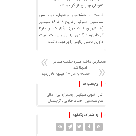
نقره ای بهترین بازیگر مرد شد.
شصت و هشتمین جشنواره فیلم سن
سباستین اسپانیا از تاریخ ۱۸ تا ۲۶ سپتامبر
(۲۸ شهریور تا ۵ مهر) برگزار شد و «لوکا
گوادانینو» کارگردان ایتالیایی ریاست هیات
داوران بخش رقابتی را بر عهده داشت.
جدیدترین ساخته منیژه حکمت مسافر
آمریکا شد
«تنِت» به مرز ۳۰۰ میلیون دلار رسید
برچسب ها
آغاز
,
آنتونی هاپکینز
,
جشنواره بین المللی
,
سن سباستین
,
صدف طلایی
,
گرجستان
به اشتراک بگذارید