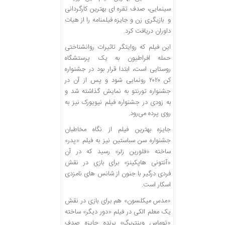
سینمایی، صدف تقره ای بهترین کارگردانی
و بازیگری زن و جایزه فیلمنامه را از هیات
داوران دریافت کرد.
این فیلم که روایتگر تاثیرات روانشناختی
حمله افراطیون به یک پرستشگاه
روستایی است، ابتدا قرار بود در جشنواره
کن ۲۰۲۰ رونمایی شود و پس از آن در
جشنواره تورنتو به نمایش گذاشته شد و
به زودی در جشنواره فیلم نیویورک نیز به
روی پرده می‌رود.
جایزه بهترین فیلم از نگاه مخاطبان
جشنواره سن سباستین نیز به فیلم «پدر»
ساخته «فلورین زلر» رسید که در آن
«آنتونی هاپکینز» برای بازی در نقش
فردی درگیر با جنون از شانس های نامزدی
اسکار است.
«مدس میکلسون» هم برای بازی در نقش
یک معلم الکی در فیلم «دور دیگر» ساخته
«توماس وینتربرگ» برنده جایزه صدف