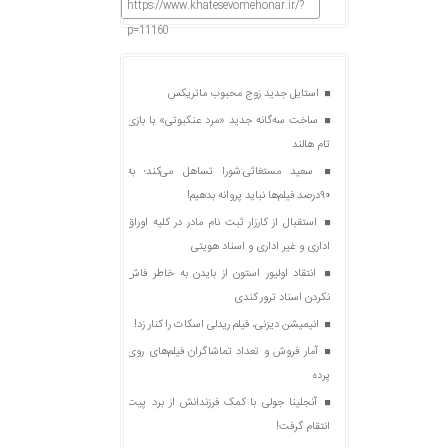
https://www.khatesevomehonar.ir/?
p=11160
استایل جدید زوج محبوب ماتریکس
ساخت سه‌گانه جدید «مرد عنکبوتی» با بازی
تام هالند
سعید مستغاثی:شورا تساهل می‌کند؛ به
۹۰درصد فیلم‌ها نباید پروانه بدهیم!
استقبال از کارزار ثبت نام مادر در کلیه اوراق
اداری و غیر اداری و اسناد هویتی
انتقاد اولیور استون از بایدن به خاطر فاش
نکردن اسناد ترور کندی
انیمیشن دیزنی، فیلم ریدلی اسکات را کنار زد!
آمار فروش و تعداد تماشاگران فیلم‌های روی
پرده
آنجلینا جولی با کمک فرزندانش از برد پیت
انتقام گرفت!