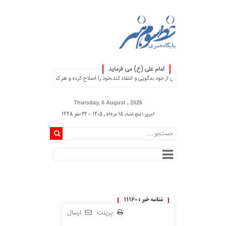
امام علی (ع) می فرماید
۞ هر کس از خود بدگویی و انتقاد کند٬خود را اصلاح کرده و هر کس خودستایی نماید٬ پس به تحقیق خویش را تباه نموده است. ۞
Thursday, 6 August , 2026
امروز : پنج شنبه, ۱۵ مرداد , ۱۴۰۵ - 22 صفر 1448
شناسه خبر : 11160
پرینت
ارسال