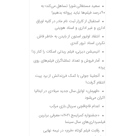
سعید مستغاثی:شورا تساهل می‌کند؛ به
۹۰درصد فیلم‌ها نباید پروانه بدهیم!
استقبال از کارزار ثبت نام مادر در کلیه اوراق
اداری و غیر اداری و اسناد هویتی
انتقاد اولیور استون از بایدن به خاطر فاش
نکردن اسناد ترور کندی
انیمیشن دیزنی، فیلم ریدلی اسکات را کنار زد!
آمار فروش و تعداد تماشاگران فیلم‌های روی
پرده
آنجلینا جولی با کمک فرزندانش از برد پیت
انتقام گرفت!
«قهرمان» اوایل سال جدید میلادی در ایتالیا
اکران می‌شود
اعدام قاچاقچی سریال بازی مرکب
«جشنواره کمرایمج ۲۰۲۱»؛ معرفی برترین
فیلمبرداری‌های سال سینما
رقابت فیلم کوتاه «فرم» در نیمه نهایی