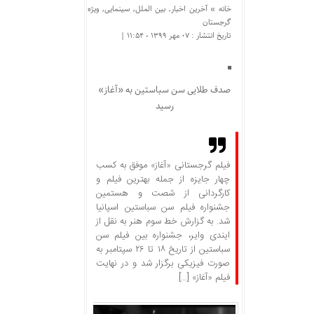
خانه »
آخرین اخبار
,
بین الملل
,
سینمایی
,
ویژه
گرجستان
تاریخ انتشار : ۰۷ مهر ۱۳۹۹ - ۱۱:۵۴ |
صدف طلایی سن سباستین به «آغاز»
رسید
فیلم گرجستانی «آغاز» موفق به کسب
چهار جایزه از جمله بهترین فیلم و
کارگردانی از شصت و هستمین
جشنواره فیلم سن سباستین اسپانیا
شد. به گزارش خط سوم هنر به نقل از
ایندی وایر، جشنواره بین فیلم سن
سباستین از تاریخ ۱۸ تا ۲۶ سپتامبر به
صورت فیزیکی برگزار شد و در نهایت
فیلم «آغاز» […]