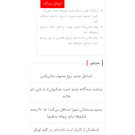
دیدگاه های ارسال شده توسط شما، پس از
تایید توسط تیم مدیریت در وب منتشر خواهد
شد.
پیام هایی که حاوی تهمت یا افترا باشد منتشر
نخواهد شد.
پیام هایی که به غیر از زبان فارسی یا غیر مرتبط
باشد منتشر نخواهد شد.
سردبیر
استایل جدید زوج محبوب ماتریکس
ساخت سه‌گانه جدید «مرد عنکبوتی» با بازی تام
هالند
سعید مستغاثی:شورا تساهل می‌کند؛ به ۹۰درصد
فیلم‌ها نباید پروانه بدهیم!
استقبال از کارزار ثبت نام مادر در کلیه اوراق