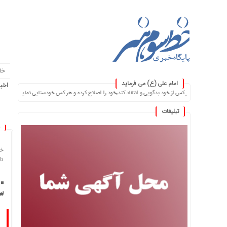
خا
امام علی (ع) می فرماید
اخبا
ی و انتقاد کند٬خود را اصلاح کرده و هر کس خودستایی نماید٬ پس به تحقیق خویش را تباه نموده است. ۞
تبلیغات
خا
تاریخ
سع