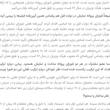
اختیار وزیر جدید است، اما ما به‌ عنوان اعضای شورای پروانه نمایش فیلم‌هایی را که ارائه 
یأت وزیران در سال ۸۲ است، بررسی و طبق همان آیین‌نامه رفتار می‌کنیم
یعتاً شورای پروانه نمایش در دولت قبل هم براساس همین آیین‌نامه فیلم‌ها را بررسی کرد
همین ۱۴ بند بوده است اما باید توجه داشته باشید حتی در فرآیند عملکرد هیأت انتخا
هیأت فیلمی را انتخاب نکنند اما دبیر جشنواره با استفاده از اختیارات خود آن فیلم را انتخ
یش هم ممکن است شخص وزیر جدید به نظرش برسد که فیلم‌های تأیید شده در شورای قبلی
 این اختیار را دارد. وزیر جدید، حکم مربی جدید را دارد. حتی این اختیار را دارد که بگوید
رکیب نمی‌خواهم. این اختیار وزیر جدید است، اما ما به‌عنوان اعضای شورای پروانه نم
، براساس آیین‌نامه‌ای که مصوب هیأت وزیران در سال ۸۲ است، بررسی و طبق همان آیین‌نامه رفتار می‌کنیم.
قدند که این ترکیب یکدست شده است؛ نظر خودتان درباره ترکیب فعلی این دو شورا چی
عیت این است که شخصاً نه برای اصولگرایی هویتی قائلم و نه برای اصلاح طلبی. ما ه
اول ما سینماست. به‌عنوان منتقد سینما که نزدیک به ۵۰ سال است فیل
، معتقدم بیش از ۹۰ درصد از تولیدات سالانه سینمای ایران زیر خط استاندارد «سینمایی» قرار دارد.
 نظر ساختار یا محتوا؟
یی و زیر استاندارد هستند. اگر نظر شخصی من باشد، ۹۰ درصد این آثار را رد می‌کنم.