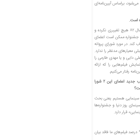
می‌شود، براساس آیین‌نامه‌ای
ه است.
الان کاری نداریم که دولت قبل بر چه اساسی اقدام کرده، آیین‌نامه فعلی شورای نمایش از سال ۸۲ هیچ تغییری نکرده و
ب یک جشنواره ممکن است اعضای
اب کند. در مورد شورای پروانه
 معیارهای مدنظر را ندارد.
 علی دایی و یا مهدی طارمی را
ایش فیلم‌هایی را که ارائه
* شما عضو مشترک در هر دو شورای پروانه ساخت و نمایش هستید. برخی درباره ترکیب جدید اعضای این ۲ شورا
ست؟
مه سینمایی هستیم یعنی بحث
م می‌بینم و در جریان سینمای روز دنیا و جشنواره‌ها
از نظر ساختار سینما. هر فیلمی اول باید «سینما» باشد. با دلیل و برهان معتقدم که بیش از ۹۰ درصد فیلم‌های ما فاقد بیان