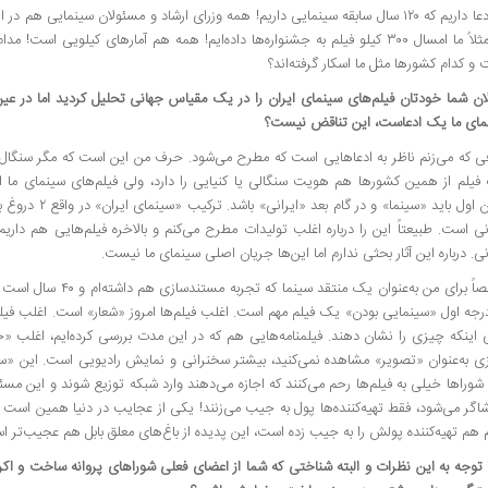
ما ادعا داریم که ۱۲۰ سال سابقه سینمایی داریم! همه وزرای ارشاد و مسئولان سینمایی هم د
که مثلاً ما امسال ۳۰۰ کیلو فیلم به جشنواره‌ها داده‌ایم! همه هم آمارهای کیلویی اس
و کدام کشورها مثل ما اسکار گرفته‌اند؟
لان شما خودتان فیلم‌های سینمای ایران را در یک مقیاس جهانی تحلیل کردید اما در عی
مای ما یک ادعاست، این تناقض نیست؟
 که می‌زنم ناظر به ادعاهایی است که مطرح می‌شود. حرف من این است که مگر سنگال یا 
فیلم از همین کشورها هم هویت سنگالی یا کنیایی را دارد، ولی فیلم‌های سینمای ما ا
ایران اول باید «سینما» 
نی است. طبیعتاً این را درباره اغلب تولیدات مطرح می‌کنم و بالاخره فیلم‌هایی هم دا
نی. درباره این آثار بحثی ندارم اما این‌ها جریان اصلی سینمای ما نیست.
شخصاً برای من به‌عنوان یک منتقد
رجه اول «سینمایی بودن» یک فیلم مهم است. اغلب فیلم‌ها امروز «شعار» است. اغلب فیل
 اینکه چیزی را نشان دهند. فیلمنامه‌هایی هم که در این مدت بررسی کرده‌ایم، اغلب «
ی به‌عنوان «تصویر» مشاهده نمی‌کنید، بیشتر سخنرانی و نمایش رادیویی است. این «س
شوراها خیلی به فیلم‌ها رحم می‌کنند که اجازه می‌دهند وارد شبکه توزیع شوند و این م
اگر می‌شود، فقط تهیه‌کننده‌ها پول به جیب می‌زنند! یکی از عجایب در دنیا همین است که
 هم تهیه‌کننده پولش را به جیب زده است، این پدیده از باغ‌های معلق بابل هم عجیب‌تر ا
 توجه به این نظرات و البته شناختی که شما از اعضای فعلی شوراهای پروانه ساخت و اکرا