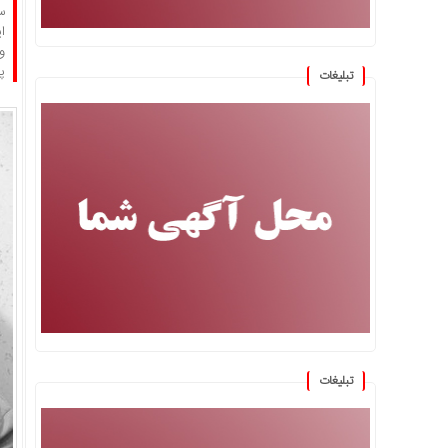
س
و
پر
تبلیغات
تبلیغات