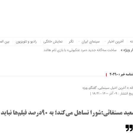
نه
آخرین اخبار
سینمای ایران
تآتر
نمایش خانگی
رادیو و تلویزیون
بین الم
ر ویژه »
ساخت سه‌گانه جدید «مرد عنکبوتی» با بازی تام هالند
شناسه خبر : 20290
نه »
آخرین اخبار
,
سینمایی
,
گفتگو
,
ویژه
 انتشار : ۰۹ آذر ۱۴۰۰ - ۱۸:۴۱ |
ید مستغاثی:شورا تساهل می‌کند؛ به ۹۰درصد فیلم‌ها نباید پروانه بدهیم!