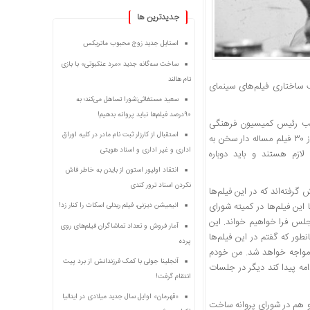
جديدترين ها
استایل جدید زوج محبوب ماتریکس
ساخت سه‌گانه جدید «مرد عنکبوتی» با بازی
تام هالند
 ساختاری فیلم‌های سینمای
سعید مستغاثی:شورا تساهل می‌کند؛ به
۹۰درصد فیلم‌ها نباید پروانه بدهیم!
ایب رئیس کمیسیون فرهنگی
استقبال از کارزار ثبت نام مادر در کلیه اوراق
مجلس که به تازگی به عضویت شورای پروانه نمایش فیلم‌های سینمایی هم در آمده است، از ۳۰ فیلم مساله دار سخن به
اداری و غیر اداری و اسناد هویتی
لازم هستند و باید دوباره
انتقاد اولیور استون از بایدن به خاطر فاش
نکردن اسناد ترور کندی
یش مجوز نمایش گرفته‌اند که در این فیلم‌ها
این فیلم‌ها در کمیته شورای
انیمیشن دیزنی، فیلم ریدلی اسکات را کنار زد!
 مجلس فرا خواهیم خواند. این
آمار فروش و تعداد تماشاگران فیلم‌های روی
طور که گفتم در این فیلم‌ها
پرده
ی مواجه خواهد شد. من خودم
آنجلینا جولی با کمک فرزندانش از برد پیت
ه پیدا کند دیگر در جلسات
انتقام گرفت!
«قهرمان» اوایل سال جدید میلادی در ایتالیا
و هم در شورای پروانه ساخت