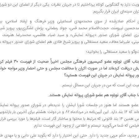
ت دارد به گفتگویی کوتاه پرداختیم تا در جریان نظرات یکی دیگر از اعضای این دو شورای
ران سینمای ایران قرار بگیریم.
 احکام صادرشده از سوی محمدمهدی اسماعیلی وزیر فرهنگ و ارشاد اسلامی، بیژن
دحسین نیرومند، حجت‌الاسلام محمد قمی، جواد رمضانی، پژمان لشگری‌پور، پرویز شیخ
ری اعضای شورای صدور «پروانه نمایش» و سید ضیاء هاشمی، محمدرضا هنرمند، پژ
نی، علیرضا معاف، سعید مستغاثی و پرویز شیخ طادی هم اعضای شورای صدور «پروانه
وگو با سعید مستغاثی را بخوانید؛
* جناب آقای نوباوه عضو ک
یش دریافت کرده‌اند اما در صورت اکران با مخالفت مجلس و حتی احضار وزیر مواجه خواه
ر پروانه نمایش در جریان این فهرست هستید؟
عیت این است که من در جریان این مسائل نیستم.
ا جناب آقای نوباوه هم عضو شورای پروانه نمایش هستند.
عضو هستند اما هنوز در جلسات شورا ایشان را ندیده‌ام. در شورای صدور پروانه نمایش آیی
داده‌اند که ۱۴ بند دارد. این آیین‌نامه در مردادماه ۸۲ و در دولت هشتم
اساس همین ۱۴ بند قانونی که مرتبط با محتوا و ساختار آثار است، فیلم‌ها را مورد بررسی 
 جدید، حکم مربی جدید را دارد. حتی این اختیار را دارد که بگوید علی دایی و یا مهدی ط