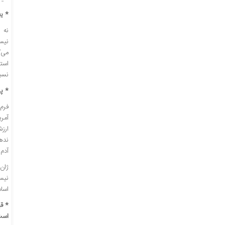
* یع
نه پ
نیس
استق
نسبت
* پس
فرم
آمر
ارزش
نده
آدم‌
ژان 
نیست
اساس
* قی
است