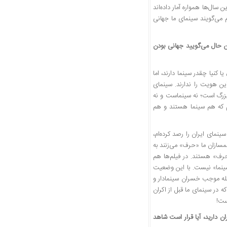
ر این سال‌ها همواره آمار داده‌اند
ت! مدام می‌گویند سینمای ما جهانی
ن حال می‌گویید جهانی بودن
کنیا چقدر سینما دارند، اما
ین هویت را ندارند. سینمای
و در گام بعد «ایرانی» باشد. ترکیب «سینمای ایران» در واقع ۲ دروغ بزرگ است؛ نه سینماست و نه
ریم که هم سینما هستند و هم
 سینما که تجربه مستندسازی هم داشته‌ام و ۴۰ سال است سینمای ایران را رصد کرده‌ام،
مسازان ما «حرف» می‌زنند به
حرف» هستند. در فیلم‌ها هم
ینما» نیست. با این وضعیت
سئله موجب خسران سینمادار و
 در سینمای ما قبل از اکران
ست!
ن دارید، آیا قرار است شاهد