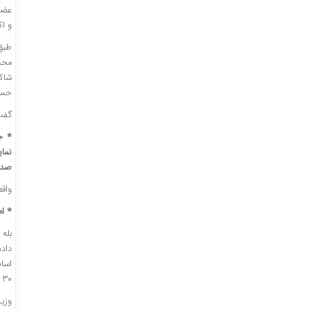
عضوی
و اک
طبق
محم
شاک
حسی
گفت‌
نما
صدو
واق
* ام
بله 
۳۰ فیلمی که شما می‌گویید نیستم و اطلاعی از وجود این فهرست ندارم.
وزیر