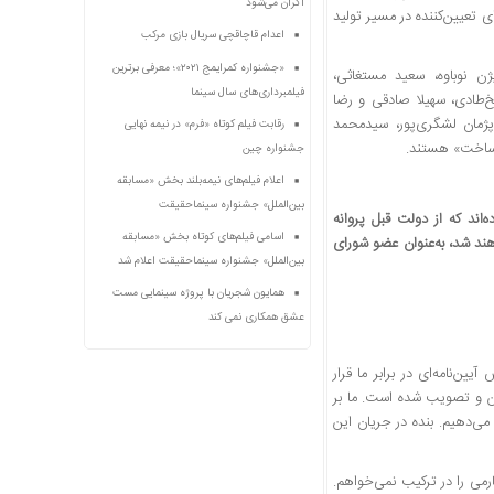
اکران می‌شود
 تعیین‌کننده در مسیر تولید
اعدام قاچاقچی سریال بازی مرکب
«جشنواره کمرایمج ۲۰۲۱»؛ معرفی برترین
 نوباوه، سعید مستغاثی،
فیلمبرداری‌های سال سینما
‌طادی، سهیلا صادقی و رضا
مان لشگری‌پور، سیدمحمد
رقابت فیلم کوتاه «فرم» در نیمه نهایی
 ساخت» هستند.
جشنواره چین
اعلام فیلم‌های نیمه‌بلند بخش «مسابقه
بین‌الملل» جشنواره سینماحقیقت
میسیون فرهنگی مجلس اخیراً صحبت از فهرست ۳۰ فیلم کرده‌اند که از دولت قبل پروانه
اسامی فیلم‌های کوتاه بخش «مسابقه
ند شد، به‌عنوان عضو شورای
بین‌الملل» جشنواره سینماحقیقت اعلام شد
همایون شجریان با پروژه سینمایی مست
عشق همکاری نمی کند
ن‌نامه‌ای در برابر ما قرار
 برای آخرین بار بازتدوین و تصویب شده است. ما بر
قرار می‌دهیم. بنده در جریان این
ارمی را در ترکیب نمی‌خواهم.