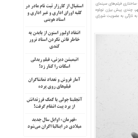
ساختاری فیلم‌های سینمای
استقبال از کارزار ثبت نام مادر در
 گزارش مهر، چندی پیش بیژن نوباوه
کلیه اوراق اداری و غیر اداری و
ه تازگی به عضویت شورای
اسناد هویتی
انتقاد اولیور استون از بایدن به
خاطر فاش نکردن اسناد ترور
کندی
انیمیشن دیزنی، فیلم ریدلی
اسکات را کنار زد!
آمار فروش و تعداد تماشاگران
فیلم‌های روی پرده
آنجلینا جولی با کمک فرزندانش
از برد پیت انتقام گرفت!
«قهرمان» اوایل سال جدید
میلادی در ایتالیا اکران می‌شود