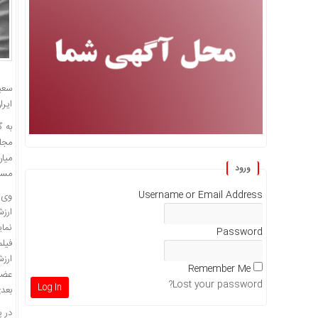
سعی
ایران تأکید
به 
میا
ورود
مسیر
Username or Email Address
ارزش
نمای
Password
فیلم
ارزش
Remember Me
عضو
Lost your password?
بعد
در پ