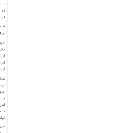
است 
* ا
سین
حرفی
یک 
ایرا
ایرا
در د
جای
چیز
این 
تماش
فیلم
* با