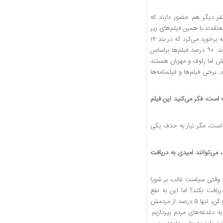
نه این اتفاق رخ نخواهد داد چرا که بنده تنها نیستم. در شورای پروانه نمایش ۱۰ نفر دیگر هم حضور دارند که
تقدند با همین فیلم‌های زیر
استاندارد هم باید با رویکرد تشویقی برخورد کنیم. اگر من به تنهایی بودم طبق همین آیین‌نامه برخورد می‌کرد که در بند ۱۴
آن تأکید شده است، فیلم‌هایی که به لحاظ ساختار ضعیف هستند، نباید پروانه نمایش بگیرند. ۹۰ درصد فیلم‌ها براساس
یش اما رئوف و مهربان هستند
 برخی فیلم‌ها و فیلمنامه‌ها
 است، فکر می‌کنید این فیلم
ش است، مگر نیاز به حذف یکی
 می‌توانند امیدی به دریافت
 دارند. وقتی سیاست غالب بر شورا
ریافت نکند؟ اما این به نفع
سینمادار و مخاطب نیست. خیلی بد است سینمایی با این همه ادعای جهانی و جایزه اسکار و کن، تنها ۵ درصد از مردمش
به دغدغه‌های مردم بپردازیم.