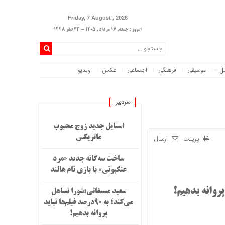
Friday, 7 August , 2026
امروز : جمعه, ۱۶ مرداد , ۱۴۰۵ - 23 صفر 1448
لل
موسیقی
فرهنگی
اجتماعی
عکس
ویدیو
سردبیر
استایل جدید زوج محبوب
پرینت
ارسال
ماتریکس
ساخت سه‌گانه جدید «مرد
عنکبوتی» با بازی تام هالند
سعید مستغاثی:شورا تساهل
می‌کند؛ به ۹۰درصد فیلم‌ها نباید
پروانه بدهیم!