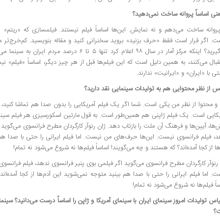
نی اساساً پروانه ساخت نمی‌دهید؟
روانه ساخت می‌دهم و نه نمایش. این‌ها اساساً فیلم نیستند. فیلمسازی که «ریتم» را 
ت. اگر قرار است فقط «حرف بزنید» بروید سخنرانی کنید و مقاله بنویسید. کم‌خرج‌تر
می‌گیرید؟ اینکه مرکز آمار در سال ۹۸ اعلام کرد تنها ۵ تا ۶ د
بال می‌کنند، به همین دلیل است که این فیلم‌ها قبل از هر چیز دیگر، اساساً «فیلم» نیس
ی با «ایران» و «ایرانیت» ندارند.
 از نظر محتوایی هم به تولیدات سینمایی نقد دارید؟
 و محتوا از نظر من یکی است. شما اگر یک فیلم آمریکایی را بدون صدا هم تماشا کنید،
یکایی است. یک فیلم ژاپنی هم همین‌طور است. به قول مارتین اسکورسیزی هر فیلم سینما
‌ها، آیین‌ها و فرهنگ آن ملت را بازتاب دهد. ژان رنوآر کارگردان مطرح فرانسوی می‌گوید
د، فیلم فرانسوی نیست. این‌ها حرف‌های من نیست. اما فیلم ایرانی را حتی با صدا هم
ها از کجا آمده‌اند؟ که هستند و چه می‌گویند! اساساً فیلم‌ها نه شروع می‌شود نه تمام!
رنوآر کارگردان مطرح فرانسوی می‌گوید اگر فیلمی بوی پنیر فرانسوی ندهد، فیلم فرانس
. اما فیلم ایرانی را حتی با صدا هم بینید متوجه نمی‌شوید این آدم‌ها از کجا آمده‌ان
اً فیلم‌ها نه شروع می‌شود نه تمام!
اس تولیدات امروز سینمای ایران با سینمای آمریکا و ژاپن را اساساً درست می‌دانید؟ سینما
؟