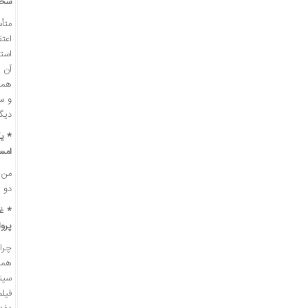
سخت
اعتق
همین
و سی
دیگر
* یک
امس
من ه
دو ص
* غی
پروا
همین
فیلم