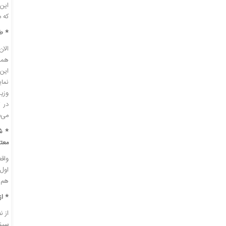
این 
که مصوب ه
* طب
این 
نما
وزیر
در ت
می‌شود
معت
واق
هم قرار دارم
* از
سینما