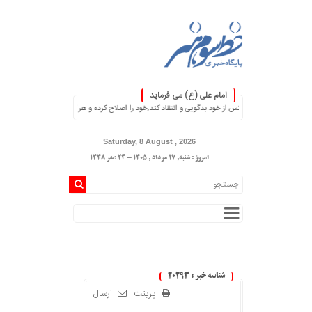
امام علی (ع) می فرماید
۞ هر کس از خود بدگویی و انتقاد کند٬خود را اصلاح کرده و هر کس خودستایی نماید٬ پس به تحقیق خویش را تباه نموده است. ۞
Saturday, 8 August , 2026
امروز : شنبه, ۱۷ مرداد , ۱۴۰۵ - 24 صفر 1448
شناسه خبر : 20293
پرینت
ارسال