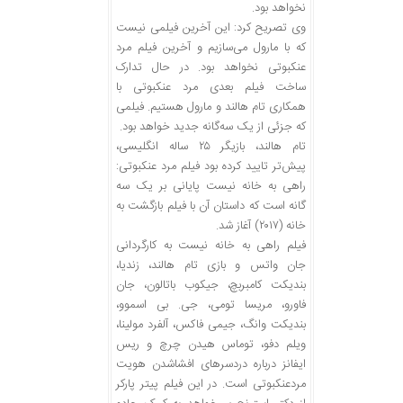
نخواهد بود.
وی تصریح کرد: این آخرین فیلمی نیست
که با مارول می‌سازیم و آخرین فیلم مرد
عنکبوتی نخواهد بود. در حال تدارک
ساخت فیلم بعدی مرد عنکبوتی با
همکاری تام هالند و مارول هستیم. فیلمی
که جزئی از یک سه‌گانه جدید خواهد بود.
تام هالند، بازیگر ۲۵ ساله انگلیسی،
پیش‌تر تایید کرده بود فیلم مرد عنکبوتی:
راهی به خانه نیست پایانی بر یک سه
گانه است که داستان آن با فیلم بازگشت به
خانه (۲۰۱۷) آغاز شد.
فیلم راهی به خانه نیست به کارگردانی
جان واتس و بازی تام هالند، زندیا،
بندیکت کامبربچ، جیکوب باتالون، جان
فاورو، مریسا تومی، جی. بی اسموو،
بندیکت وانگ، جیمی فاکس، آلفرد مولینا،
ویلم دفو، توماس هیدن چرچ و ریس
ایفانز درباره دردسرهای افشاشدن هویت
مردعنکبوتی است. در این فیلم پیتر پارکر