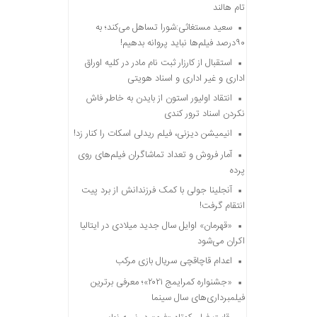
تام هالند
سعید مستغاثی:شورا تساهل می‌کند؛ به
۹۰درصد فیلم‌ها نباید پروانه بدهیم!
استقبال از کارزار ثبت نام مادر در کلیه اوراق
اداری و غیر اداری و اسناد هویتی
انتقاد اولیور استون از بایدن به خاطر فاش
نکردن اسناد ترور کندی
انیمیشن دیزنی، فیلم ریدلی اسکات را کنار زد!
آمار فروش و تعداد تماشاگران فیلم‌های روی
پرده
آنجلینا جولی با کمک فرزندانش از برد پیت
انتقام گرفت!
«قهرمان» اوایل سال جدید میلادی در ایتالیا
اکران می‌شود
اعدام قاچاقچی سریال بازی مرکب
«جشنواره کمرایمج ۲۰۲۱»؛ معرفی برترین
فیلمبرداری‌های سال سینما