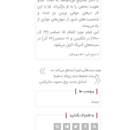
از دکتر استرنج می‌خواهد به کمک جادو
هویت مخفی را به او بازگرداند اما با این
کار درهای مولتی ورس باز شده و
شخصیت‌های شرور از جهان‌های موازی از
راه می‌رسند.
این فیلم مورد انتظار ۱۵ دسامبر (۲۴ آذر
۱۴۰۰) در انگلیس و ۱۷ دسامبر (۲۶ آذر) در
سینماهای آمریکا اکران می‌شود.
| منبع خبر : خط سوم هنر
سعید مستغاثی:شورا تساهل می‌کند؛ به
۹۰درصد فیلم‌ها نباید پروانه بدهیم!
استایل جدید زوج محبوب ماتریکس
برچسب ها
سینما
به اشتراک بگذارید