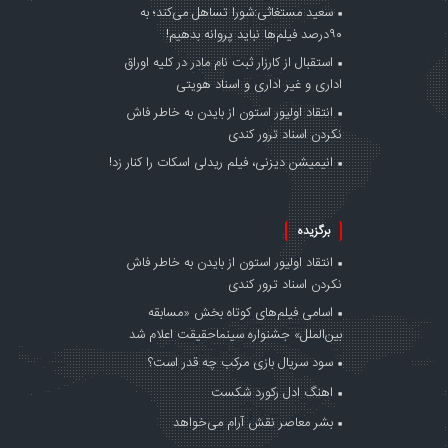
سعید مستغاثی:شورا تساهل می‌کند؛ به
۹۰درصد فیلم‌ها نباید پروانه بدهیم!
استقبال از کارزار ثبت نام مادر در کلیه اوراق
اداری و غیر اداری و اسناد هویتی
انتقاد اولیور استون از بایدن به خاطر فاش
نکردن اسناد ترور کندی
انیمیشن دیزنی، فیلم ریدلی اسکات را کنار زد!
برگزیده
انتقاد اولیور استون از بایدن به خاطر فاش
نکردن اسناد ترور کندی
اسامی فیلم‌های کوتاه بخش «مسابقه
بین‌الملل» جشنواره سینماحقیقت اعلام شد
سود سریال بازی مرکب چه قدر است؟
اهنگ ادل رکورد شکست
بشر معاصر نقش آرام می‌خواهد