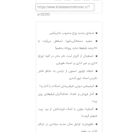
https://www.khatesevomehonar.ir/?
p=20293
استایل جدید زوج محبوب ماتریکس
سعید مستغاثی:شورا تساهل می‌کند؛ به
۹۰درصد فیلم‌ها نباید پروانه بدهیم!
استقبال از کارزار ثبت نام مادر در کلیه اوراق
اداری و غیر اداری و اسناد هویتی
انتقاد اولیور استون از بایدن به خاطر فاش
نکردن اسناد ترور کندی
انیمیشن دیزنی، فیلم ریدلی اسکات را کنار زد!
آمار فروش و تعداد تماشاگران فیلم‌های روی
پرده
آنجلینا جولی با کمک فرزندانش از برد پیت
انتقام گرفت!
«قهرمان» اوایل سال جدید میلادی در ایتالیا
اکران می‌شود