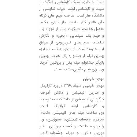
سینما و دارای مدرک کارشناسی کارگردانی
سینما و کارشناسی ارشد ادبیات نمایشی از
دانشگاه هنر است. ساخت فیلم ‌های کوتاه
«آن بالاتر کنار جاده»، «از منهای یک»،
«فصل هفتم»، «سکوت پس از نجوا» و…
و فیلم بلند سینمایی «آبجی» و نگارش
فیلمنامه سریال‌های تلویزیونی از سوابق
این هنرمند است. او موفق به کسب جایزه
بهترین فیلم از جشنواره زنان هرات، بهترین
بازیگر جشنواره فیلم پکن و بروکلین آمریکا
و… برای فیلم «آبجی» شده است.
مهدی خرمیان
مهدی خرمیان متولد ۱۳۴۸ در یزد کارگردان
و مدرس انیمیشن و دانش آموخته
کارگردانی انیمیشن از دانشکده صداوسیما
و کارشناس ارشد گرافیک است.
وی ساخت فیلم های انیمیشن «کات»،
«نرمو»، «افسانه شکفتن»، «سوزنبان» و…
را برعهده داشت و کسب جوایزی نظیر
دوربین طلایی و دیپلم جشنواره گلدن