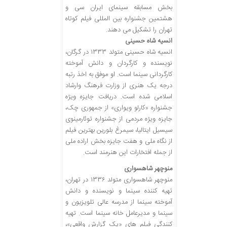
بخش مسابقه سینمای ایران سی و
هشتمین جشنواره بین المللی فیلم کوتاه
تهران را تشکیل می دهند.
انسیه شاه حسینی
انسیه شاه حسینی متولد ۱۳۳۳ در گرگان،
نویسنده و کارگردان و دانش آموخته
کارگردانی سینما است. او موفق به اخذ رتبه
درجه یک هنری از وزارت فرهنگ وارشاد
اسلامی شده است. دریافت جایزه ویژه
جشنواره «کارلو ویواری» از جمهوری چک،
جایزه ویژه مردمی از جشنواره توئارمینوی
سیسیل ایتالیا، سیمرغ بلورین بهترین فیلم
از نگاه ملی و هفت جایزه بخش اراده ملی
از جمله افتخارات این هنرمند است.
منوچهر شاهسواری
منوچهر شاهسواری متولد ۱۳۳۶ در تهران،
تهیه کننده سینما و نویسنده و دانش
آموخته سینما از مدرسه عالی تلویزیون و
سینما و مدیرعامل خانه سینما است. تهیه
کنندگی فیلم های «یک گزارش واقعی»،