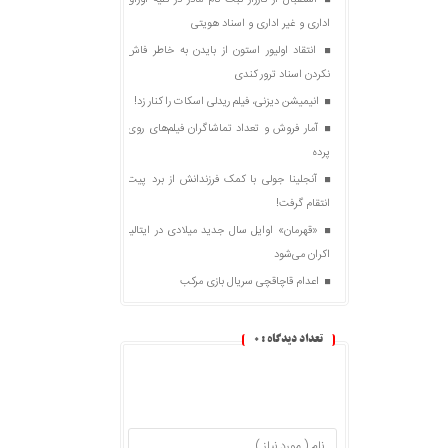
استقبال از کارزار ثبت نام مادر در کلیه اوراق
اداری و غیر اداری و اسناد هویتی
انتقاد اولیور استون از بایدن به خاطر فاش
نکردن اسناد ترور کندی
انیمیشن دیزنی، فیلم ریدلی اسکات را کنار زد!
آمار فروش و تعداد تماشاگران فیلم‌های روی
پرده
آنجلینا جولی با کمک فرزندانش از برد پیت
انتقام گرفت!
«قهرمان» اوایل سال جدید میلادی در ایتالیا
اکران می‌شود
اعدام قاچاقچی سریال بازی مرکب
تعداد دیدگاه :
0