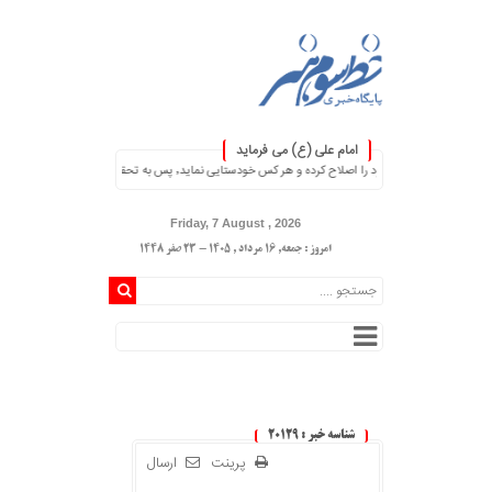
امام علی (ع) می فرماید
قیق خویش را تباه نموده است. ۞
Friday, 7 August , 2026
امروز : جمعه, ۱۶ مرداد , ۱۴۰۵ - 23 صفر 1448
شناسه خبر : 20129
پرینت
ارسال