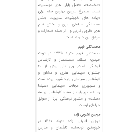
«مخمصه»، «فصل باران های موسمی»،
کسب سیمرغ بلورین بهترین فیلم برای
«براده های خورشید»، مدیریت جشن
صدسالگی سینمای ایران و بخش فیلم
های خارجی فارابی و… از جمله افتخارات و
سوابق این هنرمند است.
محمدتقی فهیم
محمدتقی فهیم متولد ۱۳۳۵ در تربت
حیدریه منتقد، مستندساز و کارشناس
فرهنگی است. وی داور بیش از ۶۰
جشنواره سینمایی هنری و مشاور و
کارشناسی سینمایی بنیاد شهید بوده است
و سردبیری مجلات سینمایی «سینما
رسانه»، «پیلبان» و نقد و کارشناسی برنامه
«هفت» و مشاور فرهنگی ایرنا از سوابق
حرفه‌ای اوست.
مرجان اشرفی زاده
مرجان اشرفی زاده متولد ۱۳۶۰ در
خوزستان نویسنده، کارگردان و مدرس