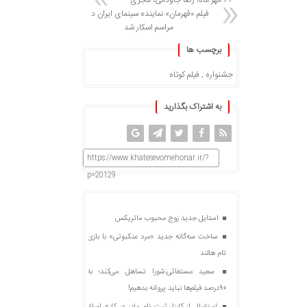
۲۹ مهر ماه، رضا جاودانی، مجری
فیلم «قهرمان» نماینده سینمای ایران در
مراسم اسکار شد
برچسب ها
جشنواره
,
فیلم کوتاه
به اشتراک بگذارید
https://www.khatesevomehonar.ir/?
p=20129
استایل جدید زوج محبوب ماتریکس
ساخت سه‌گانه جدید «مرد عنکبوتی» با بازی
تام هالند
سعید مستغاثی:شورا تساهل می‌کند؛ به
۹۰درصد فیلم‌ها نباید پروانه بدهیم!