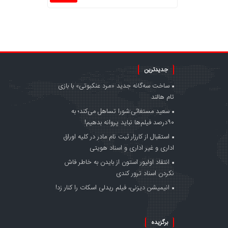
جدیدترین
ساخت سه‌گانه جدید «مرد عنکبوتی» با بازی
تام هالند
سعید مستغاثی:شورا تساهل می‌کند؛ به
۹۰درصد فیلم‌ها نباید پروانه بدهیم!
استقبال از کارزار ثبت نام مادر در کلیه اوراق
اداری و غیر اداری و اسناد هویتی
انتقاد اولیور استون از بایدن به خاطر فاش
نکردن اسناد ترور کندی
انیمیشن دیزنی، فیلم ریدلی اسکات را کنار زد!
برگزیده