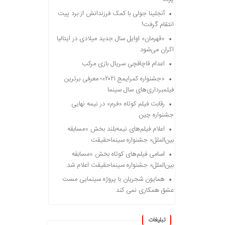
آنجلینا جولی با کمک فرزندانش از برد پیت
انتقام گرفت!
«قهرمان» اوایل سال جدید میلادی در ایتالیا
اکران می‌شود
اعدام قاچاقچی سریال بازی مرکب
«جشنواره کمرایمج ۲۰۲۱»؛ معرفی برترین
فیلمبرداری‌های سال سینما
رقابت فیلم کوتاه «فرم» در نیمه نهایی
جشنواره چین
اعلام فیلم‌های نیمه‌بلند بخش «مسابقه
بین‌الملل» جشنواره سینماحقیقت
اسامی فیلم‌های کوتاه بخش «مسابقه
بین‌الملل» جشنواره سینماحقیقت اعلام شد
همایون شجریان با پروژه سینمایی مست
عشق همکاری نمی کند
تبلیغات