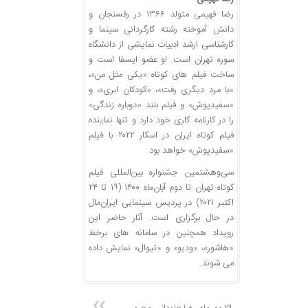
رضا فهیمی متولد ۱۳۶۶ در رفسنجان و
دانش آموخته رشته کارگردانی سینما و
کارشناسی ارشد ادبیات نمایشی از دانشگاه
سوره تهران است. او عضو ایسفا است و
ساخت فیلم های کوتاه «یکی مثل من»،
«با مرد دیگری رفت»، «کودکان ابری»، و
«سفیدپوش» و فیلم بلند «دوباره زندگی»
را در کارنامه کاری خود دارد و تنها نماینده
فیلم کوتاه ایران در اسکار ۲۰۲۲ با فیلم
«سفیدپوش» خواهد بود.
سی‌وهشتمین جشنواره بین‌المللی فیلم
کوتاه تهران تا دوم آبان‌ماه ۱۴۰۰ (۱۹ تا ۲۴
اکتبر ۲۰۲۱) در پردیس سینمایی ایران‌مال
در حال برگزاری است. آثار حاضر این
رویداد همچنین در سامانه های برخط
«هاشور»، «ودیو» و «تیوال» نمایش داده
می شوند.