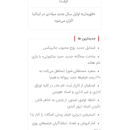
گرفت!
«قهرمان» اوایل سال جدید میلادی در ایتالیا
اکران می‌شود
جديدترين ها
استایل جدید زوج محبوب ماتریکس
ساخت سه‌گانه جدید «مرد عنکبوتی» با بازی
تام هالند
سعید مستغاثی:شورا تساهل می‌کند؛ به
۹۰درصد فیلم‌ها نباید پروانه بدهیم!
استقبال از کارزار ثبت نام مادر در کلیه اوراق
اداری و غیر اداری و اسناد هویتی
انتقاد اولیور استون از بایدن به خاطر فاش
نکردن اسناد ترور کندی
انیمیشن دیزنی، فیلم ریدلی اسکات را کنار زد!
آمار فروش و تعداد تماشاگران فیلم‌های روی
پرده