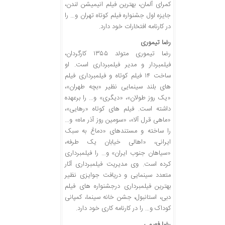
کمرای آلمان، بهترین فیلم انیمیشن لندن،
جایزه اول جشنواره فیلم کوتاه تهران و… را
در کارنامه افتخارات خود دارد.
رضا تیموری
رضا تیموری متولد ۱۳۵۵ کارگردان،
فیلمبردار و مدیر فیلمبرداری است. او
ساخت ۱۴ فیلم کوتاه و فیلمبرداری فیلم
های بلند سینمایی نظیر «بچه طهران»،
«یک روز طولان»، «دیگری» و… را برعهده
داشته است. فیلم های کوتاه «رهایی»،
«ماهی قرل آلا»، «سومین روز آذر ماه» و…
را ساخته و مستندهای «دماغ به سبک
ایرانی، «اهالی خیابان یک طرفه،
«سیاهان جنوب ایران» و… را فیلمبرداری
کرده است. وی مدیریت فیلمبرداری آثار
متعدد سینمایی و دریافت جوایزی نظیر
بهترین فیلمبرداری درجشنواره های فیلم
دبی، استانبول، جشن خانه سینما، کمپانی
کوداک و… را در کارنامه کاری خود دارد.
رضا فهیمی