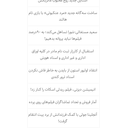
استایل جدید زوج محبوب ماتریکس
ساخت سه‌گانه جدید «مرد عنکبوتی» با بازی تام
هالند
سعید مستغاثی:شورا تساهل می‌کند؛ به ۹۰درصد
فیلم‌ها نباید پروانه بدهیم!
استقبال از کارزار ثبت نام مادر در کلیه اوراق
اداری و غیر اداری و اسناد هویتی
انتقاد اولیور استون از بایدن به خاطر فاش نکردن
اسناد ترور کندی
انیمیشن دیزنی، فیلم ریدلی اسکات را کنار زد!
آمار فروش و تعداد تماشاگران فیلم‌های روی پرده
آنجلینا جولی با کمک فرزندانش از برد پیت انتقام
گرفت!