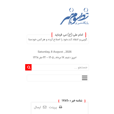
امام علی (ع) می فرماید
انتقاد کند٬خود را اصلاح کرده و هر کس خودستایی نماید٬ پس به تحقیق خویش را تباه نموده است. ۞
Saturday, 8 August , 2026
امروز : شنبه, ۱۷ مرداد , ۱۴۰۵ - 24 صفر 1448
شناسه خبر : 17890
پرینت
ارسال