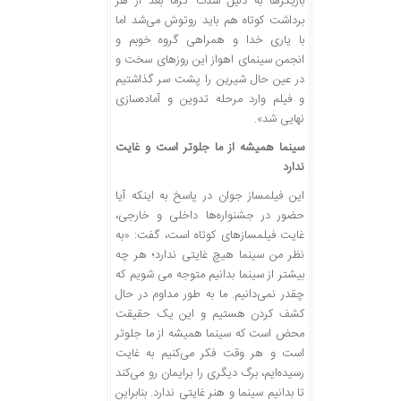
بازیگرها به دلیل شدت گرما بعد از هر
برداشت کوتاه هم باید روتوش می‌شد اما
با یاری خدا و همراهی گروه خوبم و
انجمن سینمای اهواز این روزهای سخت و
در عین حال شیرین را پشت سر گذاشتیم
و فیلم وارد مرحله تدوین و آماده‌سازی
نهایی شد».
سینما همیشه از ما جلوتر است و غایت
ندارد
این فیلمساز جوان در پاسخ به اینکه آیا
حضور در جشنواره‌ها داخلی و خارجی،
غایت فیلمسازهای کوتاه است، گفت: «به
نظر من سینما هیچ غایتی ندارد؛ هر چه
بیشتر از سینما بدانیم متوجه می شویم که
چقدر نمی‌دانیم. ما به طور مداوم در حال
کشف کردن هستیم و این یک حقیقت
محض است که سینما همیشه از ما جلوتر
است و هر وقت فکر می‌کنیم به غایت
رسیده‌ایم، برگ دیگری را برایمان رو می‌کند
تا بدانیم سینما و هنر غایتی ندارد. بنابراین