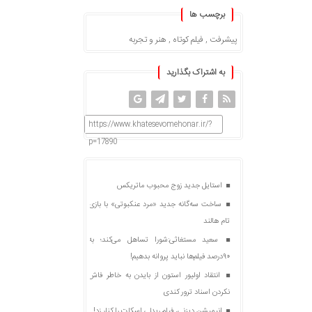
برچسب ها
پیشرفت
,
فیلم کوتاه
,
هنر و تجربه
به اشتراک بگذارید
https://www.khatesevomehonar.ir/?
p=17890
استایل جدید زوج محبوب ماتریکس
ساخت سه‌گانه جدید «مرد عنکبوتی» با بازی
تام هالند
سعید مستغاثی:شورا تساهل می‌کند؛ به
۹۰درصد فیلم‌ها نباید پروانه بدهیم!
انتقاد اولیور استون از بایدن به خاطر فاش
نکردن اسناد ترور کندی
انیمیشن دیزنی، فیلم ریدلی اسکات را کنار زد!