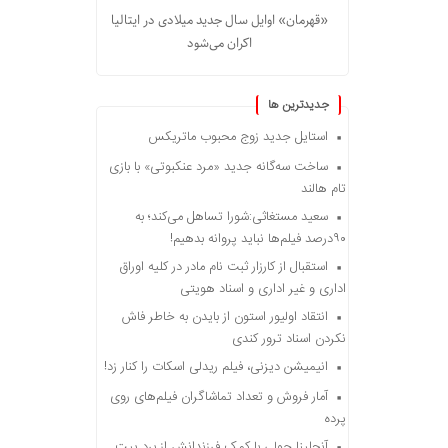
«قهرمان» اوایل سال جدید میلادی در ایتالیا
اکران می‌شود
جديدترين ها
استایل جدید زوج محبوب ماتریکس
ساخت سه‌گانه جدید «مرد عنکبوتی» با بازی
تام هالند
سعید مستغاثی:شورا تساهل می‌کند؛ به
۹۰درصد فیلم‌ها نباید پروانه بدهیم!
استقبال از کارزار ثبت نام مادر در کلیه اوراق
اداری و غیر اداری و اسناد هویتی
انتقاد اولیور استون از بایدن به خاطر فاش
نکردن اسناد ترور کندی
انیمیشن دیزنی، فیلم ریدلی اسکات را کنار زد!
آمار فروش و تعداد تماشاگران فیلم‌های روی
پرده
آنجلینا جولی با کمک فرزندانش از برد پیت