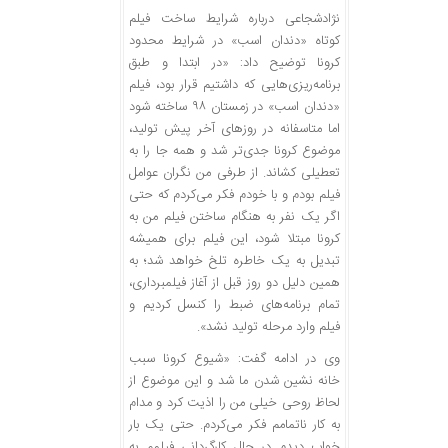
نژادشجاعی درباره شرایط ساخت فیلم
کوتاه «دندان اسب» در شرایط محدود
کرونا توضیح داد: «در ابتدا و طبق
برنامه‌ریزی‌هایی که داشتیم قرار بود، فیلم
«دندان اسب» در زمستان ۹۸ ساخته شود
اما متاسفانه در روزهای آخر پیش تولید،
موضوع کرونا جدی‌تر شد و همه جا را به
تعطیلی کشاند. از طرفی من نگران عوامل
فیلم بودم و با خودم فکر می‌کردم که حتی
اگر یک نفر به هنگام ساختن فیلم من به
کرونا مبتلا شود، این فیلم برای همیشه
تبدیل به یک خاطره تلخ خواهد شد؛ به
همین دلیل دو روز قبل از آغاز فیلمبرداری،
تمام برنامه‌های ضبط را کنسل کردیم و
فیلم وارد مرحله تولید نشد».
وی در ادامه گفت: «شیوع کرونا سبب
خانه نشین شدن ما شد و این موضوع از
لحاظ روحی خیلی من را اذیت کرد و مدام
به کار ناتمامم فکر می‌کردم. حتی یک بار
خواب دیدم در حال کارگردانی فیلمم به