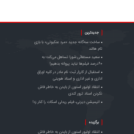
جدیدترین
ساخت سه‌گانه جدید «مرد عنکبوتی» با بازی
تام هالند
سعید مستغاثی:شورا تساهل می‌کند؛ به
۹۰درصد فیلم‌ها نباید پروانه بدهیم!
استقبال از کارزار ثبت نام مادر در کلیه اوراق
اداری و غیر اداری و اسناد هویتی
انتقاد اولیور استون از بایدن به خاطر فاش
نکردن اسناد ترور کندی
انیمیشن دیزنی، فیلم ریدلی اسکات را کنار زد!
برگزیده
انتقاد اولیور استون از بایدن به خاطر فاش