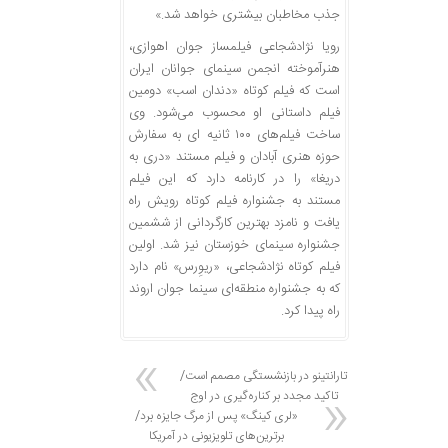
جذب مخاطبان بیشتری خواهد شد.»
رویا نژادشجاعی فیلمساز جوان اهوازی،
هنرآموخته انجمن سینمای جوانان ایران
است که فیلم کوتاه «دندان اسب» دومین
فیلم داستانی او محسوب می‌شود. وی
ساخت فیلم‌های ۱۰۰ ثانیه ای به سفارش
حوزه هنری آبادان و فیلم مستند «دری به
دریغا» را در کارنامه دارد که این فیلم
مستند به جشنواره فیلم کوتاه رویش راه
یافت و نامزد بهترین کارگردانی از ششمین
جشنواره سینمای خوزستان نیز شد. اولین
فیلم کوتاه نژادشجاعی، «ریوِرس» نام دارد
که به جشنواره منطقه‌ای سینما جوان اروند
راه پیدا کرد.
تارانتینو در بازنشستگی مصمم است/
تاکید مجدد بر کناره‌گیری در اوج
«لری کینگ» پس از مرگ جایزه برد/
برترین‌های تلویزیونی در آمریکا