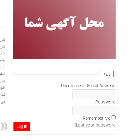
رئی
اورا
نمای
ورود
پدر 
Username or Email Address
خود 
گذار
می ت
Password
Remember Me
Lost your password?