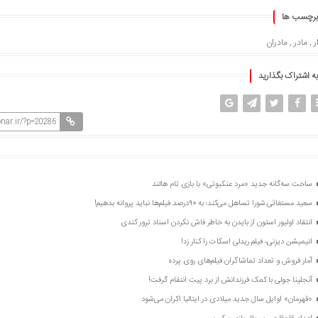
برچسب ها
ر
,
مادر
,
مادران
به اشتراک بگذارید
nar.ir/?p=20286
ساخت سه‌گانه جدید «مرد عنکبوتی» با بازی تام هالند
سعید مستغاثی:شورا تساهل می‌کند؛ به ۹۰درصد فیلم‌ها نباید پروانه بدهیم!
انتقاد اولیور استون از بایدن به خاطر فاش نکردن اسناد ترور کندی
انیمیشن دیزنی، فیلم ریدلی اسکات را کنار زد!
آمار فروش و تعداد تماشاگران فیلم‌های روی پرده
آنجلینا جولی با کمک فرزندانش از برد پیت انتقام گرفت!
«قهرمان» اوایل سال جدید میلادی در ایتالیا اکران می‌شود