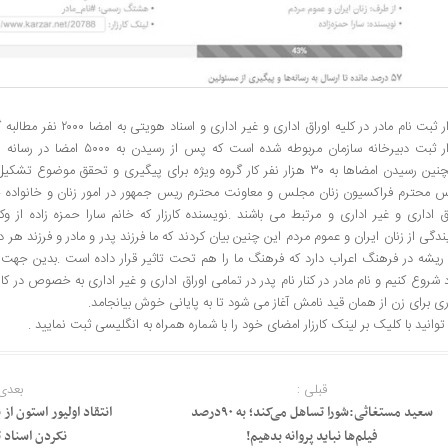
کارزار ثبت نام مادر در کلیه اوراق 
کارزار ثبت دبیرخانه سازمان مربوطه شده‌ 
همچنین رسیدن امضاها به ۳۰ هزار نفر کار گروه ویژه برای پیگیری و تحقق موضوع
س محترم فراکسیون زنان مجلس و معاونت محترم ریس جمهور در امور زنان و خانواده خوا
ق اداری و غیر اداری و مرتبط می باشند .نویسنده کارزار که خانم سارا حمزه زاده از 
ندگی از زنان ایران و عموم مردم این چنین بیان کردند که ما فرزند پدر و مادر و فرزند هر 
ریشه در فرهنگ اعراب دارد که فرهنگ ما را هم تحت تاثیر قرار داده است .بدین جهت وق
شروع کنیم و نام مادر در کنار نام پدر در تمامی اوراق اداری و غیر اداری به خصوص در ک
ی برای زن از همان قید نامش آغاز می شود تا به پایانی خوش بیانجامد.
وانید با کلیک بر لینک کارزار امضای خود را با شماره همراه به انگلیسی ثبت نمایید .
قبلی :
بعدی 
سعید مستغاثی:شورا تساهل می‌کند؛ به ۹۰درصد
انتقاد اولیور استون از
فیلم‌ها نباید پروانه بدهیم!
نکردن اسناد 