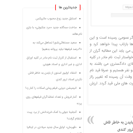
جديدترين ها
استایل جدید زوج محبوب ماتریکس
ساخت سه‌گانه جدید «مرد عنکبوتی» با بازی
تام هالند
اداری و غیر اداری و اسناد هویتی به امضا ۲۰۰۰ نفر مطالبه گر عمومی رسیده است و این
سعید مستغاثی:شورا تساهل می‌کند؛ به
است که پس از رسیدن به ۵۰۰۰ امضا در رسانه ها بازتاب پیدا خواهد کرد و
۹۰درصد فیلم‌ها نباید پروانه بدهیم!
 تشکیل می یابد این مطالبه گران از
ستار ثبت نام مادر در کلیه
استقبال از کارزار ثبت نام مادر در کلیه اوراق
وکلای دادگستری می باشند به
اداری و غیر اداری و اسناد هویتی
دو نفر هستیم و صرفا قید نام
انتقاد اولیور استون از بایدن به خاطر فاش
ت آن‌ رسیده که تغییر رااز
نکردن اسناد ترور کندی
ارت های ملی قید گردد. ارزش
انیمیشن دیزنی، فیلم ریدلی اسکات را کنار زد!
آمار فروش و تعداد تماشاگران فیلم‌های روی
پرده
آنجلینا جولی با کمک فرزندانش از برد پیت
:
انتقام گرفت!
 بایدن به خاطر فاش
«قهرمان» اوایل سال جدید میلادی در ایتالیا
ترور کندی