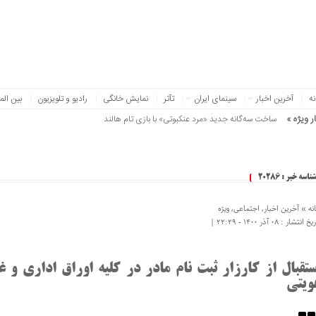
نه
آخرین اخبار
سینمای ایران
تآتر
نمایش خانگی
رادیو و تلویزیون
بین الم
ر ویژه »
ساخت سه‌گانه جدید «مرد عنکبوتی» با بازی تام هالند
شناسه خبر : 20286
نه »
آخرین اخبار
,
اجتماعی
,
ویژه
 انتشار : ۰۸ آذر ۱۴۰۰ - ۲۲:۲۹ |
ستقبال از کارزار ثبت نام مادر در کلیه اوراق اداری و غ
ویتی