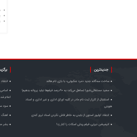
د
پ
پ
جدیدترین
برگزی
ساخت سه‌گانه جدید «مرد عنکبوتی» با بازی تام هالند
انتقاد 
سعید مستغاثی:شورا تساهل می‌کند؛ به ۹۰درصد فیلم‌ها نباید پروانه بدهیم!
اسامی 
اعلام شد
استقبال از کارزار ثبت نام مادر در کلیه اوراق اداری و غیر اداری و اسناد
سود سر
هویتی
انتقاد اولیور استون از بایدن به خاطر فاش نکردن اسناد ترور کندی
اهنگ ا
انیمیشن دیزنی، فیلم ریدلی اسکات را کنار زد!
بشر مع