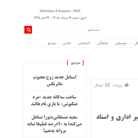
Saturday, 8 August , 2026
امروز : شنبه, ۱۷ مرداد , ۱۴۰۵ - 24 صفر 1448
لل
موسیقی
فرهنگی
اجتماعی
عکس
ویدیو
سردبیر
استایل جدید زوج محبوب
پرینت
ارسال
ماتریکس
ساخت سه‌گانه جدید «مرد
عنکبوتی» با بازی تام هالند
یر اداری و اسناد
سعید مستغاثی:شورا تساهل
می‌کند؛ به ۹۰درصد فیلم‌ها نباید
پروانه بدهیم!