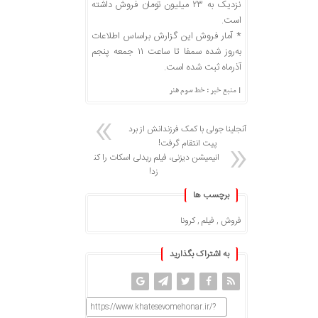
نزدیک به ۲۳ میلیون تومان فروش داشته
است.
* آمار فروش این گزارش براساس اطلاعات
به‌روز شده سمفا تا ساعت ۱۱ جمعه پنجم
آذرماه ثبت شده است.
| منبع خبر : خط سوم هنر
آنجلینا جولی با کمک فرزندانش از برد
پیت انتقام گرفت!
انیمیشن دیزنی، فیلم ریدلی اسکات را کنار
زد!
برچسب ها
فروش
,
فیلم
,
کرونا
به اشتراک بگذارید
https://www.khatesevomehonar.ir/?