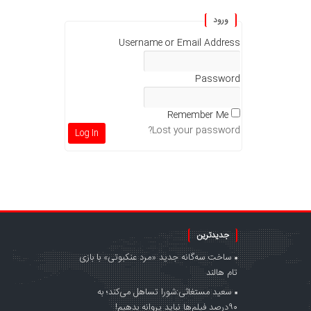
ورود
Username or Email Address
Password
Remember Me
Lost your password?
جدیدترین
ساخت سه‌گانه جدید «مرد عنکبوتی» با بازی
تام هالند
سعید مستغاثی:شورا تساهل می‌کند؛ به
۹۰درصد فیلم‌ها نباید پروانه بدهیم!