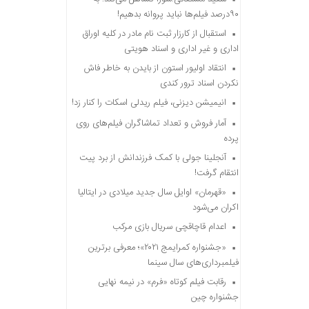
۹۰درصد فیلم‌ها نباید پروانه بدهیم!
استقبال از کارزار ثبت نام مادر در کلیه اوراق
اداری و غیر اداری و اسناد هویتی
انتقاد اولیور استون از بایدن به خاطر فاش
نکردن اسناد ترور کندی
انیمیشن دیزنی، فیلم ریدلی اسکات را کنار زد!
آمار فروش و تعداد تماشاگران فیلم‌های روی
پرده
آنجلینا جولی با کمک فرزندانش از برد پیت
انتقام گرفت!
«قهرمان» اوایل سال جدید میلادی در ایتالیا
اکران می‌شود
اعدام قاچاقچی سریال بازی مرکب
«جشنواره کمرایمج ۲۰۲۱»؛ معرفی برترین
فیلمبرداری‌های سال سینما
رقابت فیلم کوتاه «فرم» در نیمه نهایی
جشنواره چین