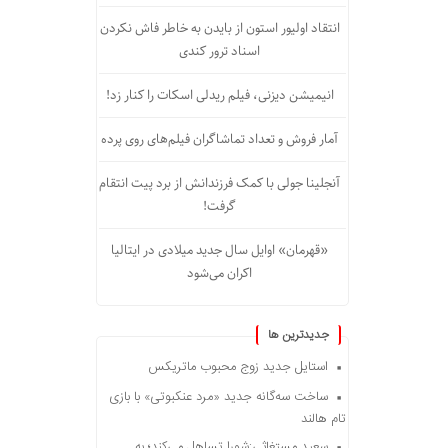
انتقاد اولیور استون از بایدن به خاطر فاش نکردن
اسناد ترور کندی
انیمیشن دیزنی، فیلم ریدلی اسکات را کنار زد!
آمار فروش و تعداد تماشاگران فیلم‌های روی پرده
آنجلینا جولی با کمک فرزندانش از برد پیت انتقام
گرفت!
«قهرمان» اوایل سال جدید میلادی در ایتالیا
اکران می‌شود
جديدترين ها
استایل جدید زوج محبوب ماتریکس
ساخت سه‌گانه جدید «مرد عنکبوتی» با بازی
تام هالند
سعید مستغاثی:شورا تساهل می‌کند؛ به