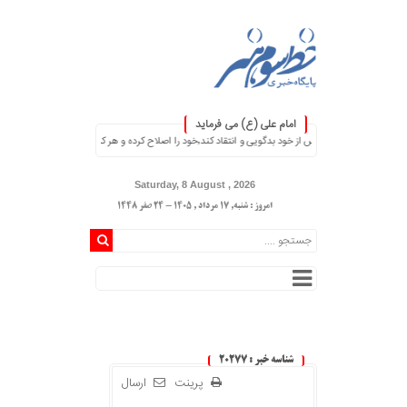
امام علی (ع) می فرماید
۞ هر کس از خود بدگویی و انتقاد کند٬خود را اصلاح کرده و هر کس خودستایی نماید٬ پس به تحقیق خویش را تباه نموده است. ۞
Saturday, 8 August , 2026
امروز : شنبه, ۱۷ مرداد , ۱۴۰۵ - 24 صفر 1448
شناسه خبر : 20277
پرینت
ارسال