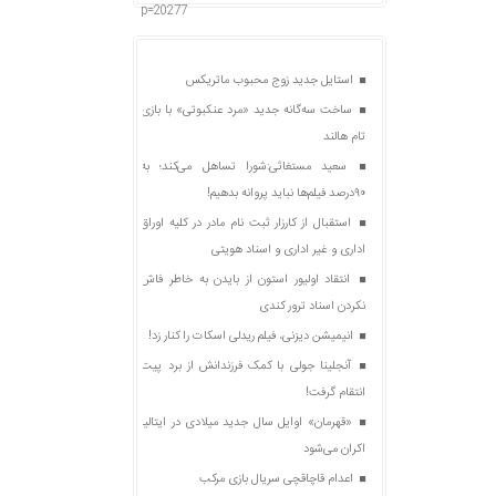
p=20277
استایل جدید زوج محبوب ماتریکس
ساخت سه‌گانه جدید «مرد عنکبوتی» با بازی
تام هالند
سعید مستغاثی:شورا تساهل می‌کند؛ به
۹۰درصد فیلم‌ها نباید پروانه بدهیم!
استقبال از کارزار ثبت نام مادر در کلیه اوراق
اداری و غیر اداری و اسناد هویتی
انتقاد اولیور استون از بایدن به خاطر فاش
نکردن اسناد ترور کندی
انیمیشن دیزنی، فیلم ریدلی اسکات را کنار زد!
آنجلینا جولی با کمک فرزندانش از برد پیت
انتقام گرفت!
«قهرمان» اوایل سال جدید میلادی در ایتالیا
اکران می‌شود
اعدام قاچاقچی سریال بازی مرکب